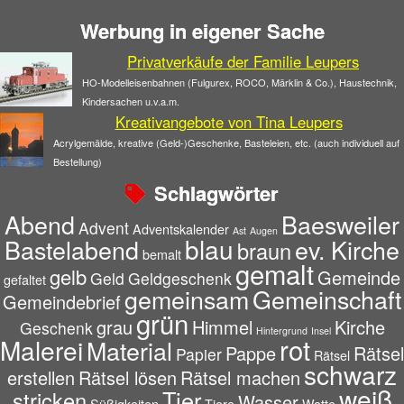
Werbung in eigener Sache
Privatverkäufe der Familie Leupers
HO-Modelleisenbahnen (Fulgurex, ROCO, Märklin & Co.), Haustechnik,
Kindersachen u.v.a.m.
Kreativangebote von Tina Leupers
Acrylgemälde, kreative (Geld-)Geschenke, Basteleien, etc. (auch individuell auf
Bestellung)
Schlagwörter
Abend
Baesweiler
Advent
Adventskalender
Ast
Augen
blau
Bastelabend
ev. Kirche
braun
bemalt
gemalt
gelb
Gemeinde
Geld
Geldgeschenk
gefaltet
gemeinsam
Gemeinschaft
Gemeindebrief
grün
grau
Himmel
Kirche
Geschenk
Hintergrund
Insel
rot
Malerei
Material
Pappe
Rätsel
Papier
Rätsel
schwarz
erstellen
Rätsel lösen
Rätsel machen
weiß
Tier
stricken
Wasser
Süßigkeiten
Tiere
Watte