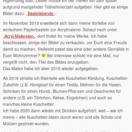
regelmäßig statt. Leider mußte ich die Treffen ein Jahr später
aufgrund mangelnder Teilnehmerzahl aufgeben. Hier gibt es einige
Bilder dazu: „
Bastelabende
„.
Im November 2013 erweiterte sich dann meine Vorliebe von
einfachem Papierbasteln zur Acrylmalerei. Schaut nach unter
„
Acryl-Malereien
„, dort findet Ihr meine Werke. Ich habe
beschlossen, einige der Bilder zu verkaufen, um Euch eine Freude
damit zu machen. Vielleicht passt das eine oder andere Gemälde in
Euer Wohnzimmer?
Bei Interesse schickt mir eine Mail, nur
vergeßt nicht, den Titel des Bildes anzugeben.
Das Malen habe ich aber 2015 wieder aufgegeben.
Ab 2016 strickte ich Kleinteile wie Kuscheltier-Kleidung, Kuscheltier-
Zubehör (z.B. Honigtopf für einen Teddy, Möhren für die Hasen,
Schinken für einen Hund), Blumen/Pflanzen und Geschenke für
andere (z.B. ein Törtchen, Kekse, Engelchen) und auch so
manches kleine Kuscheltier.
Ich habe 2020 dann wieder mit Stricken aufgehört, weil – wie ich
meine – alle Kuscheltier-Ideen durch waren und alle Schals und
Mützen gestrickt wurden.