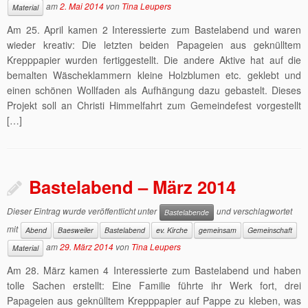
am
2. Mai 2014
von
Tina Leupers
Material
Am 25. April kamen 2 Interessierte zum Bastelabend und waren
wieder kreativ: Die letzten beiden Papageien aus geknülltem
Krepppapier wurden fertiggestellt. Die andere Aktive hat auf die
bemalten Wäscheklammern kleine Holzblumen etc. geklebt und
einen schönen Wollfaden als Aufhängung dazu gebastelt. Dieses
Projekt soll an Christi Himmelfahrt zum Gemeindefest vorgestellt
[…]
Bastelabend – März 2014
Dieser Eintrag wurde veröffentlicht unter
und verschlagwortet
Bastelabende
mit
Abend
Baesweiler
Bastelabend
ev. Kirche
gemeinsam
Gemeinschaft
am
29. März 2014
von
Tina Leupers
Material
Am 28. März kamen 4 Interessierte zum Bastelabend und haben
tolle Sachen erstellt: Eine Familie führte ihr Werk fort, drei
Papageien aus geknülltem Krepppapier auf Pappe zu kleben, was