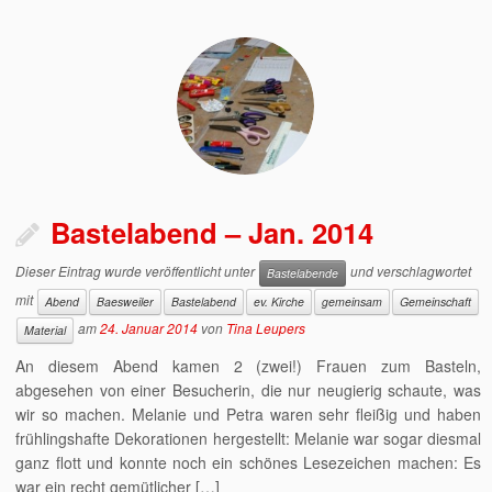
Bastelabend – Jan. 2014
Dieser Eintrag wurde veröffentlicht unter
und verschlagwortet
Bastelabende
mit
Abend
Baesweiler
Bastelabend
ev. Kirche
gemeinsam
Gemeinschaft
am
24. Januar 2014
von
Tina Leupers
Material
An diesem Abend kamen 2 (zwei!) Frauen zum Basteln,
abgesehen von einer Besucherin, die nur neugierig schaute, was
wir so machen. Melanie und Petra waren sehr fleißig und haben
frühlingshafte Dekorationen hergestellt: Melanie war sogar diesmal
ganz flott und konnte noch ein schönes Lesezeichen machen: Es
war ein recht gemütlicher […]