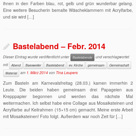
ihnen in den Farben blau, rot, gelb und grün wunderbar gelang.
Eine weitere Besucherin bemalte Wäscheklammern mit Acrylfarbe,
und sie wird […]
Bastelabend – Febr. 2014
Dieser Eintrag wurde veröffentlicht unter
und verschlagwortet
Bastelabende
mit
Abend
Baesweiler
Bastelabend
ev. Kirche
gemeinsam
Gemeinschaft
am
1. März 2014
von
Tina Leupers
Material
Zum Basteln am Karnevalsfreitag (28.03.) kamen immerhin 2
Leute. Die beiden haben gemeinsam drei Papageien aus
Krepppapier begonnen und werden das nächste Mal
weitermachen. Ich selbst habe eine Collage aus Mosaiksteinen und
Acrylfarbe auf Keilrahmen (15×15 cm) gemacht. Meine erste Arbeit
mit Mosaiksteinen! Foto folgt. Außerdem war noch Zeit für […]