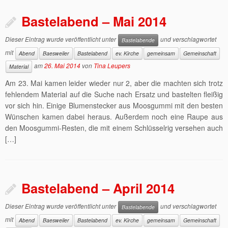
Bastelabend – Mai 2014
Dieser Eintrag wurde veröffentlicht unter
und verschlagwortet
Bastelabende
mit
Abend
Baesweiler
Bastelabend
ev. Kirche
gemeinsam
Gemeinschaft
am
26. Mai 2014
von
Tina Leupers
Material
Am 23. Mai kamen leider wieder nur 2, aber die machten sich trotz
fehlendem Material auf die Suche nach Ersatz und bastelten fleißig
vor sich hin. Einige Blumenstecker aus Moosgummi mit den besten
Wünschen kamen dabei heraus. Außerdem noch eine Raupe aus
den Moosgummi-Resten, die mit einem Schlüsselrig versehen auch
[…]
Bastelabend – April 2014
Dieser Eintrag wurde veröffentlicht unter
und verschlagwortet
Bastelabende
mit
Abend
Baesweiler
Bastelabend
ev. Kirche
gemeinsam
Gemeinschaft