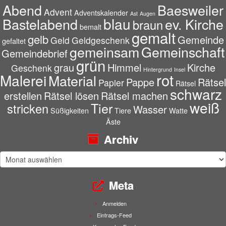
Abend
Baesweiler
Advent
Adventskalender
Ast
Augen
blau
Bastelabend
ev. Kirche
braun
bemalt
gemalt
gelb
Gemeinde
Geld
Geldgeschenk
gefaltet
gemeinsam
Gemeinschaft
Gemeindebrief
grün
grau
Himmel
Kirche
Geschenk
Hintergrund
Insel
rot
Malerei
Material
Pappe
Rätsel
Papier
Rätsel
schwarz
erstellen
Rätsel lösen
Rätsel machen
weiß
Tier
stricken
Wasser
Süßigkeiten
Tiere
Watte
Äste
Archiv
Archiv
Meta
Anmelden
Eintrags-Feed