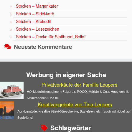
Stricken – Marienkäfer
Stricken – Strickkorb
Stricken – Krokodil
Stricken – Lesezeichen
Stricken – Decke für Stoffhund „Bello“
Neueste Kommentare
Werbung in eigener Sache
Privatverkäufe der Familie Leupers
HO-Modelleisenbahnen (Fulgurex, ROCO, Märklin & Co.), Haustechnik,
Kindersachen u.v.a.m.
Kreativangebote von Tina Leupers
Acrylgemälde, kreative (Geld-)Geschenke, Basteleien, etc. (auch individuell auf
Bestellung)
Schlagwörter