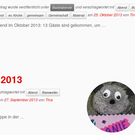
trag wurde veröffentlicht unter
und verschlagwortet mit
Bastelabende
Abend
Ba
am
25. Oktober 2013
von
Ti
end
ev. Kirche
gemeinsam
Gemeinschaft
Material
bend im Oktober 2013: 13 Gäste sind gekommen, um …
 2013
chlagwortet mit
Abend
Baesweiler
am
27. September 2013
von
Tina
uppe in der …