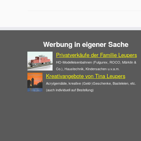
Werbung in eigener Sache
Privatverkäufe der Familie Leupers
HO-Modelleisenbahnen (Fulgurex, ROCO, Märklin &
Co.), Haustechnik, Kindersachen u.v.a.m.
Kreativangebote von Tina Leupers
Acrylgemälde, kreative (Geld-)Geschenke, Basteleien, etc.
(auch individuell auf Bestellung)