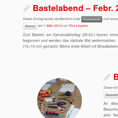
Bastelabend – Febr. 
Dieser Eintrag wurde veröffentlicht unter
und versch
Bastelabende
am
1. März 2014
von
Tina Leupers
Material
Zum Basteln am Karnevalsfreitag (28.03.) kamen imm
begonnen und werden das nächste Mal weitermachen. Ic
(15×15 cm) gemacht. Meine erste Arbeit mit Mosaiksteine
B
Dieser Ein
Bastelab
An die
Besuche
sehr fl