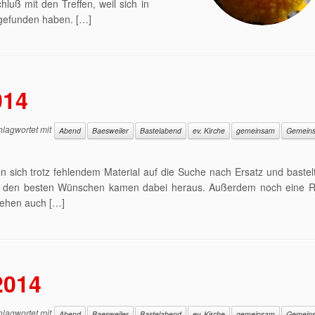
luß mit den Treffen, weil sich in
ngefunden haben. […]
014
lagwortet mit
Abend
Baesweiler
Bastelabend
ev. Kirche
gemeinsam
Gemeins
 sich trotz fehlendem Material auf die Suche nach Ersatz und bastelt
it den besten Wünschen kamen dabei heraus. Außerdem noch eine 
sehen auch […]
2014
lagwortet mit
Abend
Baesweiler
Bastelabend
ev. Kirche
gemeinsam
Gemeins