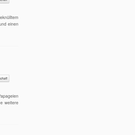
eknülltem
 und einen
chaft
 Papageien
e weitere