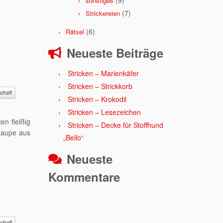
(9)
sonstiges
(7)
Strickereien
(6)
Rätsel
Neueste Beiträge
Stricken – Marienkäfer
Stricken – Strickkorb
chaft
Stricken – Krokodil
Stricken – Lesezeichen
en fleißig
Stricken – Decke für Stoffhund
Raupe aus
„Bello“
Neueste
Kommentare
chaft