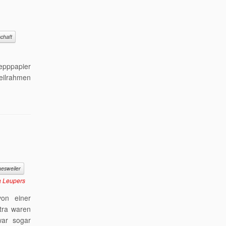
chaft
epppapier
eilrahmen
esweiler
a Leupers
on einer
tra waren
war sogar