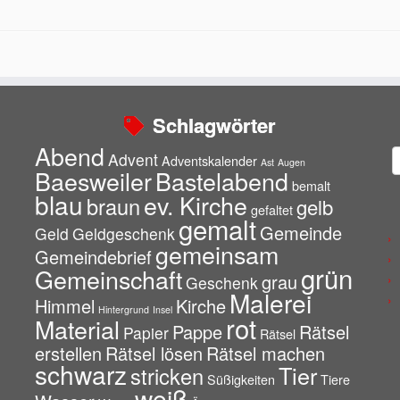
Schlagwörter
Abend
A
Advent
Adventskalender
Ast
Augen
Baesweiler
Bastelabend
bemalt
blau
ev. Kirche
braun
gelb
gefaltet
gemalt
Gemeinde
Geld
Geldgeschenk
gemeinsam
Gemeindebrief
grün
Gemeinschaft
grau
Geschenk
Malerei
Himmel
Kirche
Hintergrund
Insel
rot
Material
Pappe
Rätsel
Papier
Rätsel
erstellen
Rätsel lösen
Rätsel machen
schwarz
Tier
stricken
Süßigkeiten
Tiere
weiß