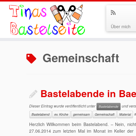
Über mich
Zum
Inhalt
Gemeinschaft
springen
Bastelabende in Bae
Dieser Eintrag wurde veröffentlicht unter
und vers
Bastelabende
Bastelabend
ev. Kirche
gemeinsam
Gemeinschaft
Material
Herzlich Willkommen beim Bastelabend. – Nein, nich
27.06.2014 zum letzten Mal im Monat im Keller der E