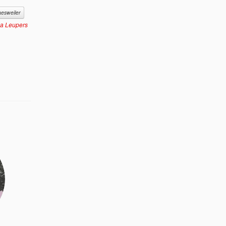
esweiler
na Leupers