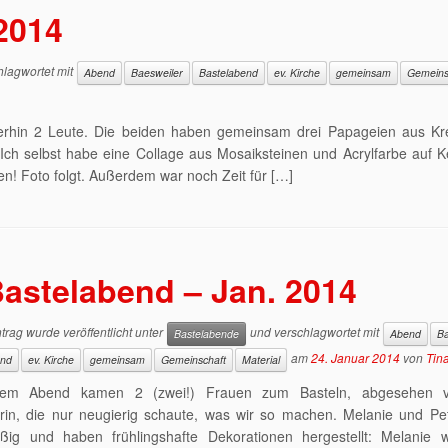
2014
lagwortet mit
Abend
Baesweiler
Bastelabend
ev. Kirche
gemeinsam
Gemeins
erhin 2 Leute. Die beiden haben gemeinsam drei Papageien aus Kr
h selbst habe eine Collage aus Mosaiksteinen und Acrylfarbe auf K
n! Foto folgt. Außerdem war noch Zeit für […]
astelabend – Jan. 2014
trag wurde veröffentlicht unter
und verschlagwortet mit
Bastelabende
Abend
Ba
am
24. Januar 2014
von
Tin
end
ev. Kirche
gemeinsam
Gemeinschaft
Material
sem Abend kamen 2 (zwei!) Frauen zum Basteln, abgesehen v
rin, die nur neugierig schaute, was wir so machen. Melanie und Pe
eißig und haben frühlingshafte Dekorationen hergestellt: Melanie 