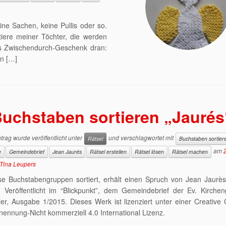
eine Sachen, keine Pullis oder so.
tiere meiner Töchter, die werden
nes Zwischendurch-Geschenk dran:
nn […]
uchstaben sortieren „Jaurés
trag wurde veröffentlicht unter
und verschlagwortet mit
Rätsel
Buchstaben sortier
am
e
Gemeindebrief
Jean Jaurés
Rätsel erstellen
Rätsel lösen
Rätsel machen
Tina Leupers
e Buchstabengruppen sortiert, erhält einen Spruch von Jean Jaurès.
. Veröffentlicht im “Blickpunkt”, dem Gemeindebrief der Ev. Kirche
er, Ausgabe 1/2015. Dieses Werk ist lizenziert unter einer Creativ
nnung-Nicht kommerziell 4.0 International Lizenz.