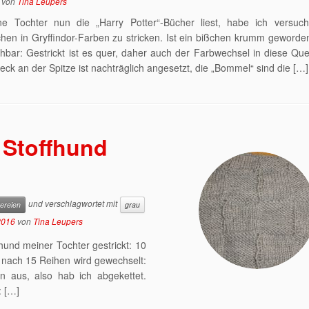
von
Tina Leupers
e Tochter nun die „Harry Potter“-Bücher liest, habe ich versucht
hen in Gryffindor-Farben zu stricken. Ist ein bißchen krumm geworde
chbar: Gestrickt ist es quer, daher auch der Farbwechsel in diese Que
eck an der Spitze ist nachträglich angesetzt, die „Bommel“ sind die […]
 Stoffhund
und verschlagwortet mit
kereien
grau
2016
von
Tina Leupers
hund meiner Tochter gestrickt: 10
 nach 15 Reihen wird gewechselt:
 aus, also hab ich abgekettet.
: […]