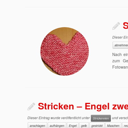
S
Dieser Ein
abnehme
Nach ein
zum Geb
Fotowan
Stricken – Engel zwe
Dieser Eintrag wurde veröffentlicht unter
und versch
Strickereien
anschlagen
aufhängen
Engel
gelb
gestrickt
Maschen
rec