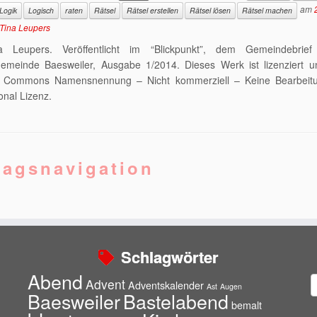
am
Logik
Logisch
raten
Rätsel
Rätsel erstellen
Rätsel lösen
Rätsel machen
Tina Leupers
a Leupers. Veröffentlicht im “Blickpunkt”, dem Gemeindebrie
gemeinde Baesweiler, Ausgabe 1/2014. Dieses Werk ist lizenziert un
e Commons Namensnennung – Nicht kommerziell – Keine Bearbeit
onal Lizenz.
ragsnavigation
Schlagwörter
Abend
A
Advent
Adventskalender
Ast
Augen
Baesweiler
Bastelabend
bemalt