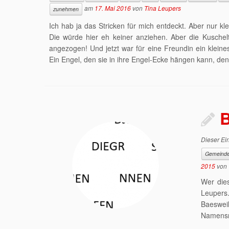
am
17. Mai 2016
von
Tina Leupers
zunehmen
Ich hab ja das Stricken für mich entdeckt. Aber nur kl
Die würde hier eh keiner anziehen. Aber die Kuschel
angezogen! Und jetzt war für eine Freundin ein klei
Ein Engel, den sie in ihre Engel-Ecke hängen kann, de
B
Dieser Ein
Gemeind
2015
von
Wer dies
Leupers
Baesweil
Namensne