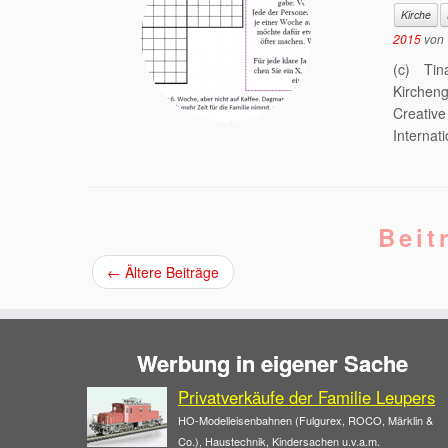
Kirche
2015
von
(c) Tin
Kirchen
Creativ
Internati
Beit
←
Ältere Beiträge
Werbung in eigener Sache
Privatverkäufe der Familie Leupers
HO-Modelleisenbahnen (Fulgurex, ROCO, Märklin &
Co.), Haustechnik, Kindersachen u.v.a.m.