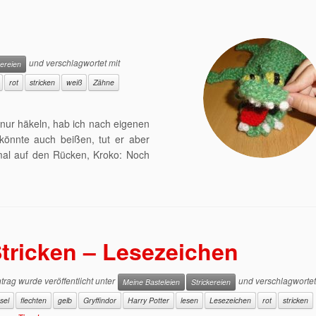
und verschlagwortet mit
kereien
rot
stricken
weiß
Zähne
 nur häkeln, hab ich nach eigenen
 könnte auch beißen, tut er aber
 mal auf den Rücken, Kroko: Noch
tricken – Lesezeichen
trag wurde veröffentlicht unter
und verschlagwortet
Meine Basteleien
Strickereien
sel
flechten
gelb
Gryffindor
Harry Potter
lesen
Lesezeichen
rot
stricken