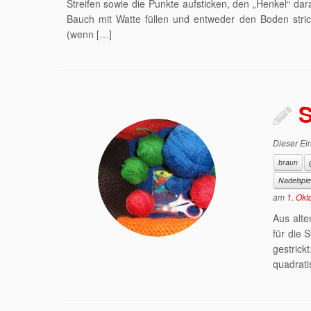
Streifen sowie die Punkte aufsticken, den „Henkel“ da
Bauch mit Watte füllen und entweder den Boden str
(wenn […]
S
Dieser Ein
braun
Nadelspie
am
1. Okt
Aus alte
für die 
gestric
quadrati