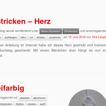
tricken – Herz
trag wurde veröffentlicht unter
und verschlagwortet
Meine Basteleien
Strickereien
am
15. Juni 2016
von
Tina Leup
n
aufhängen
Herz
rot
stricken
zunehmen
er Anleitung im Internet habe ich dieses Herz gestrickt und meinem
urtstag geschenkt: Mit einem Bändchen dran hängt es nun an
d.
ifarbig
lagwortet mit
abketten
abnehmen
htsstricken
Reihen
stricken
weiß