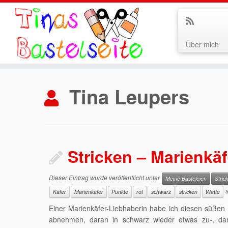
Über mich
Zum
Inhalt
Tina Leupers
springen
Stricken – Marienkäf
Dieser Eintrag wurde veröffentlicht unter
Meine Basteleien
Stric
Käfer
Marienkäfer
Punkte
rot
schwarz
stricken
Watte
Einer Marienkäfer-Liebhaberin habe ich diesen süßen K
abnehmen, daran in schwarz wieder etwas zu-, d