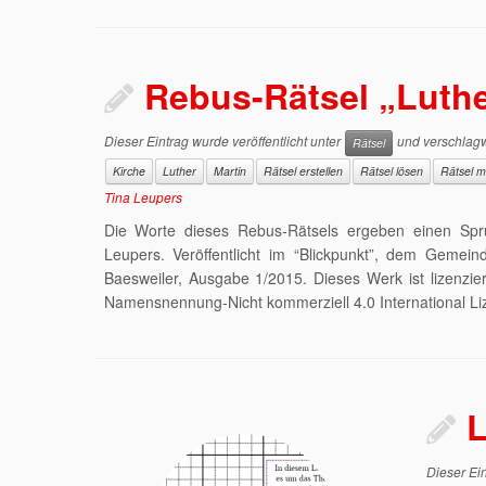
Rebus-Rätsel „Luth
Dieser Eintrag wurde veröffentlicht unter
und verschlagw
Rätsel
Kirche
Luther
Martin
Rätsel erstellen
Rätsel lösen
Rätsel 
Tina Leupers
Die Worte dieses Rebus-Rätsels ergeben einen Spru
Leupers. Veröffentlicht im “Blickpunkt”, dem Gemein
Baesweiler, Ausgabe 1/2015. Dieses Werk ist lizenzi
Namensnennung-Nicht kommerziell 4.0 International Li
L
Dieser Ein