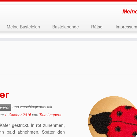
Meine
Meine Basteleien
Bastelabende
Rätsel
Impressu
er
und verschlagwortet mit
kereien
am
1. Oktober 2016
von
Tina Leupers
äfer gestrickt. In rot zunehmen,
ann bald abnehmen. Später den