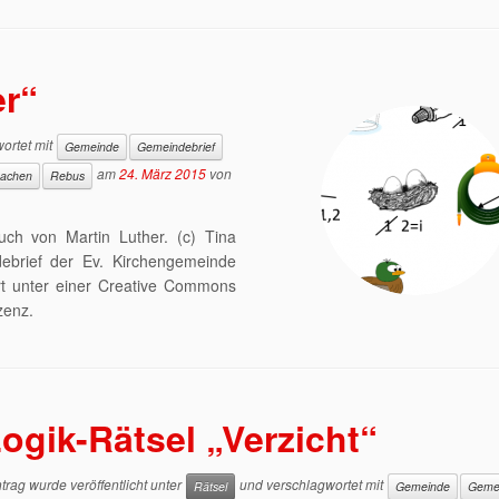
er“
ortet mit
Gemeinde
Gemeindebrief
am
24. März 2015
von
machen
Rebus
ch von Martin Luther. (c) Tina
debrief der Ev. Kirchengemeinde
ert unter einer Creative Commons
zenz.
ogik-Rätsel „Verzicht“
trag wurde veröffentlicht unter
und verschlagwortet mit
Rätsel
Gemeinde
Gemei