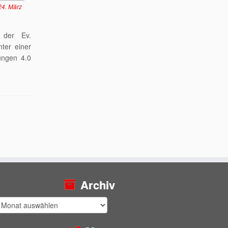
24. März
f der Ev.
ter einer
ungen 4.0
Archiv
rchiv