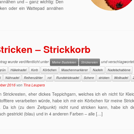
rannähen und – ganz wichtig: Den
icken oder ein Wattepad annähen
tricken – Strickkorb
trag wurde veröffentlicht unter
und verschlagwortet
Meine Basteleien
Strickereien
grün
Häkelnadel
Korb
Körbchen
Maschenmarkierer
Nadeln
Nadelschablone
l
Nähnadel
Reihenzähler
rot
Rundstricknadel
Schere
stricken
Wollnadel
ober 2016
von
Tina Leupers
n Strickresten, eher dickes Teppichgarn, welches ich eh nicht für Kle
Stofftiere verarbeiten würde, habe ich mir ein Körbchen für meine Strick
kt. Da ich (zu dem Zeitpunkt) nicht rund stricken kann, habe ich 
sch gestrickt (blau) und in 4 anderen Farben – alle […]