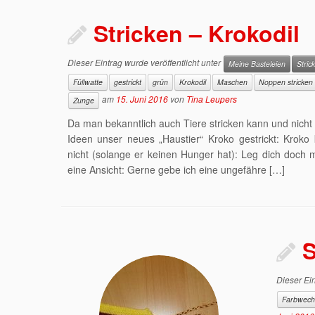
Stricken – Krokodil
Dieser Eintrag wurde veröffentlicht unter
Meine Basteleien
Stric
Füllwatte
gestrickt
grün
Krokodil
Maschen
Noppen stricken
am
15. Juni 2016
von
Tina Leupers
Zunge
Da man bekanntlich auch Tiere stricken kann und nicht
Ideen unser neues „Haustier“ Kroko gestrickt: Kroko
nicht (solange er keinen Hunger hat): Leg dich doch
eine Ansicht: Gerne gebe ich eine ungefähre […]
S
Dieser Ein
Farbwech