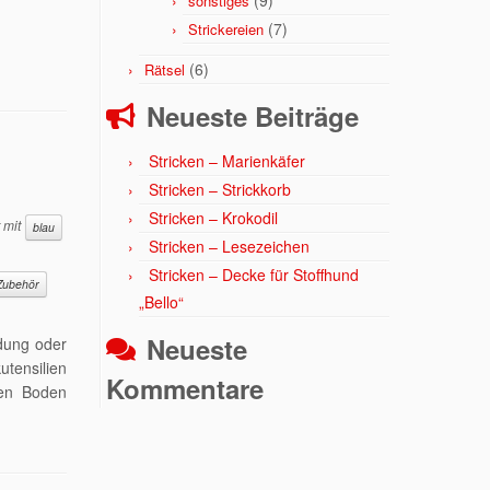
(9)
sonstiges
(7)
Strickereien
(6)
Rätsel
Neueste Beiträge
Stricken – Marienkäfer
Stricken – Strickkorb
Stricken – Krokodil
 mit
blau
Stricken – Lesezeichen
Stricken – Decke für Stoffhund
Zubehör
„Bello“
Neueste
idung oder
utensilien
Kommentare
den Boden