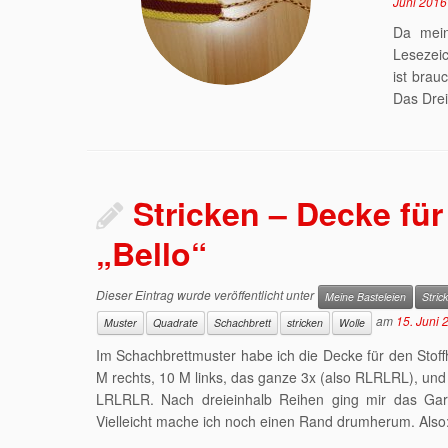
Juni 2016
Da mein
Lesezeic
ist brau
Das Drei
Stricken – Decke für
„Bello“
Dieser Eintrag wurde veröffentlicht unter
Meine Basteleien
Stric
am
15. Juni 
Muster
Quadrate
Schachbrett
stricken
Wolle
Im Schachbrettmuster habe ich die Decke für den Stoff
M rechts, 10 M links, das ganze 3x (also RLRLRL), und
LRLRLR. Nach dreieinhalb Reihen ging mir das Garn
Vielleicht mache ich noch einen Rand drumherum. Also