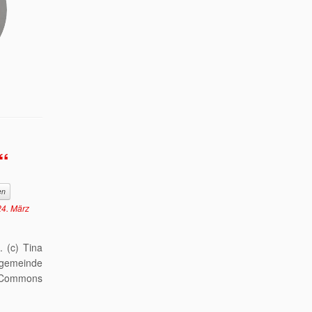
“
en
24. März
 (c) Tina
ngemeinde
e Commons