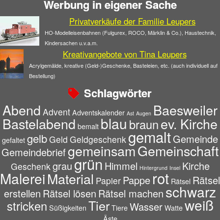
Werbung in eigener Sache
Privatverkäufe der Familie Leupers
HO-Modelleisenbahnen (Fulgurex, ROCO, Märklin & Co.), Haustechnik,
Kindersachen u.v.a.m.
Kreativangebote von Tina Leupers
Acrylgemälde, kreative (Geld-)Geschenke, Basteleien, etc. (auch individuell auf
Bestellung)
Schlagwörter
Abend
Baesweiler
Advent
Adventskalender
Ast
Augen
blau
Bastelabend
ev. Kirche
braun
bemalt
gemalt
gelb
Gemeinde
Geld
Geldgeschenk
gefaltet
gemeinsam
Gemeinschaft
Gemeindebrief
grün
grau
Himmel
Kirche
Geschenk
Hintergrund
Insel
rot
Malerei
Material
Pappe
Rätsel
Papier
Rätsel
schwarz
erstellen
Rätsel lösen
Rätsel machen
weiß
Tier
stricken
Wasser
Süßigkeiten
Tiere
Watte
Äste