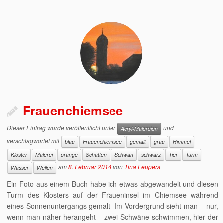
Frauenchiemsee
Dieser Eintrag wurde veröffentlicht unter
und
Acryl-Malereien
verschlagwortet mit
blau
Frauenchiemsee
gemalt
grau
Himmel
Kloster
Malerei
orange
Schatten
Schwan
schwarz
Tier
Turm
am
8. Februar 2014
von
Tina Leupers
Wasser
Wellen
Ein Foto aus einem Buch habe ich etwas abgewandelt und diesen
Turm des Klosters auf der Fraueninsel im Chiemsee während
eines Sonnenuntergangs gemalt. Im Vordergrund sieht man – nur,
wenn man näher herangeht – zwei Schwäne schwimmen, hier der