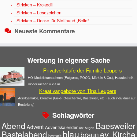
Stricken – Krokodil
Stricken – Lesezeichen
Stricken – Decke für Stoffhund „Bello“
Neueste Kommentare
Werbung in eigener Sache
Privatverkäufe der Familie Leupers
HO-Modelleisenbahnen (Fulgurex, ROCO, Märklin & Co.), Haustechnik,
Kindersachen u.v.a.m.
Kreativangebote von Tina Leupers
Acrylgemälde, kreative (Geld-)Geschenke, Basteleien, etc. (auch individuell auf
Bestellung)
Schlagwörter
Abend
Baesweiler
Advent
Adventskalender
Ast
Augen
blau
Bastelabend
ev. Kirche
braun
bemalt