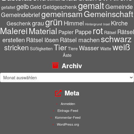
gemalt
gelb
Gemeinde
Geld
Geldgeschenk
gefaltet
gemeinsam
Gemeinschaft
Gemeindebrief
grün
grau
Himmel
Kirche
Geschenk
Hintergrund
Insel
rot
Malerei
Material
Pappe
Rätsel
Papier
Rätsel
schwarz
erstellen
Rätsel lösen
Rätsel machen
weiß
Tier
stricken
Wasser
Süßigkeiten
Tiere
Watte
Äste
Archiv
Archiv
Meta
Anmelden
Eintrags-Feed
Kommentar-Feed
WordPress.org