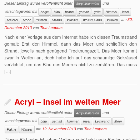
Dieser Eintrag wurde veröffentlicht unter
und
Acryl-Malereien
verschlagwortet mit
beige
blau
braun
gemalt
grün
Himmel
Insel
am
30.
Malerei
Meer
Palmen
Strand
Wasser
weißer Sand
Wolken
Dezember 2013
von
Tina Leupers
Nach einer Vorlage aus dem Internet habe ich diesen Traumstrand
gemalt: Erst den Himmel, dann das Meer und schließlich den
Strand, jeweils nach genügend Trocknungszeit. Das Meer kommt
zwar in Wellen an, doch habe ich auf das schaumige Gekräusel
verzichtet, um das Blau des Meeres nicht zu zerstören. Das muss
[…]
Acryl – Insel im weiten Meer
Dieser Eintrag wurde veröffentlicht unter
und
Acryl-Malereien
verschlagwortet mit
blau
gemalt
Himmel
Insel
Leinwand
Meer
am
19. November 2013
von
Tina Leupers
Palme
Wasser
Dieses Bild habe ich ohne Vorlage sehr bald nach Beginn meiner