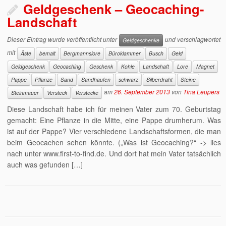
Geldgeschenk – Geocaching-
Landschaft
Dieser Eintrag wurde veröffentlicht unter
und verschlagwortet
Geldgeschenke
mit
Äste
bemalt
Bergmannslore
Büroklammer
Busch
Geld
Geldgeschenk
Geocaching
Geschenk
Kohle
Landschaft
Lore
Magnet
Pappe
Pflanze
Sand
Sandhaufen
schwarz
Silberdraht
Steine
am
26. September 2013
von
Tina Leupers
Steinmauer
Versteck
Verstecke
Diese Landschaft habe ich für meinen Vater zum 70. Geburtstag
gemacht: Eine Pflanze in die Mitte, eine Pappe drumherum. Was
ist auf der Pappe? Vier verschiedene Landschaftsformen, die man
beim Geocachen sehen könnte. („Was ist Geocaching?“ -> lies
nach unter www.first-to-find.de. Und dort hat mein Vater tatsächlich
auch was gefunden […]