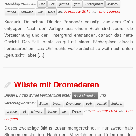
verschlagwortet mit
Bär
Fell
gemalt
grün
Hintergrund
Malerei
am
7. Februar 2014
von
Tina Leupers
Panda
schwarz
Tier
weiß
Kuckuck! Da schaut Dir der Pandabär belustigt aus dem Grün
entgegen! Nach der Vorlage aus einem Buch sind zuerst die
Vorzeichnung und der Hintergrund entstanden, danach das nette
Gesicht. Das Fell konnte ich gut mit einem Fächerpinsel einzeln
herausarbeiten. Das Ohr rechts war zunächst zu weit nach unten
„gerutscht“, aber […]
Wüste mit Dromedaren
Dieser Eintrag wurde veröffentlicht unter
und
Acryl-Malereien
verschlagwortet mit
Baum
braun
Dromedar
gelb
gemalt
Malerei
am
30. Januar 2014
von
Tina
orange
rot
schwarz
Sonne
Tier
Wüste
Leupers
Dieses zweiteilige Bild ist zusammengerechnet in nur zweieinhalb
Stunden entstanden. Nach dem Vorzeichnen der Linien und der