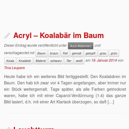
Acryl – Koalabär im Baum
Dieser Eintrag wurde veröffentlicht unter
und
Acryl-Malereien
verschlagwortet mit
Baum
braun
Fell
gemalt
getupft
grau
grün
am
19. Januar 2014
von
Koala
Koalabär
Malerei
schwarz
Tier
weiß
Tina Leupers
Heute habe ich ein weiteres Bild fertiggestellt: Den Koalabären im
Baum. Den hab ich zwar vor 4 Tagen angefangen, aber immer nur
ein Stück weitergemalt. Tage später, als alle Farben getrocknet
waren, habe ich mit einer Caparol-Verdünnung (1:4) das ganze
Bild lasiert, d.h. mit einer Art Klarlack überzogen, so daß […]