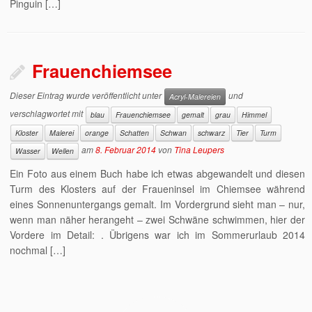
Pinguin […]
Frauenchiemsee
Dieser Eintrag wurde veröffentlicht unter
und
Acryl-Malereien
verschlagwortet mit
blau
Frauenchiemsee
gemalt
grau
Himmel
Kloster
Malerei
orange
Schatten
Schwan
schwarz
Tier
Turm
am
8. Februar 2014
von
Tina Leupers
Wasser
Wellen
Ein Foto aus einem Buch habe ich etwas abgewandelt und diesen
Turm des Klosters auf der Fraueninsel im Chiemsee während
eines Sonnenuntergangs gemalt. Im Vordergrund sieht man – nur,
wenn man näher herangeht – zwei Schwäne schwimmen, hier der
Vordere im Detail: . Übrigens war ich im Sommerurlaub 2014
nochmal […]