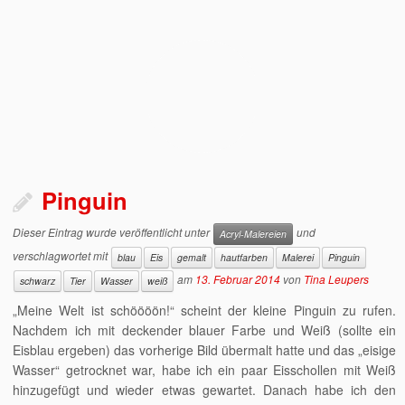
Pinguin
Dieser Eintrag wurde veröffentlicht unter
und
Acryl-Malereien
verschlagwortet mit
blau
Eis
gemalt
hautfarben
Malerei
Pinguin
am
13. Februar 2014
von
Tina Leupers
schwarz
Tier
Wasser
weiß
„Meine Welt ist schöööön!“ scheint der kleine Pinguin zu rufen.
Nachdem ich mit deckender blauer Farbe und Weiß (sollte ein
Eisblau ergeben) das vorherige Bild übermalt hatte und das „eisige
Wasser“ getrocknet war, habe ich ein paar Eisschollen mit Weiß
hinzugefügt und wieder etwas gewartet. Danach habe ich den