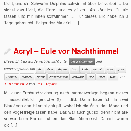
Licht, und ein Schwarm Delphine schwimmt über Dir vorbei … Du
siehst das Licht, die Tiere, und es glitzert. Als könntest Du sie
fassen und mit ihnen schwimmen … Für dieses Bild habe ich 3
Tage gebraucht. Folgendes Material […]
Acryl – Eule vor Nachthimmel
Dieser Eintrag wurde veröffentlicht unter
und
Acryl-Malereien
verschlagwortet mit
Ast
Äste
Augen
blau
Eule
gemalt
gold
grau
am
Himmel
Malerei
Nacht
Nachthimmel
schwarz
Tier
Tiere
weiß
1. Januar 2014
von
Tina Leupers
Mit einer Freihandzeichnung nach Internetvorlage begann dieses
– ausschließlich getupfte (!) – Bild. Dann habe ich in zwei
Blautönen den Himmel getupft, wobei ich die Äste, den Mond und
den Vogel freigelassen habe. Das war auch gut so, denn nicht alle
verwendeten Farben hätten das Blau überdeckt. Danach waren
die […]