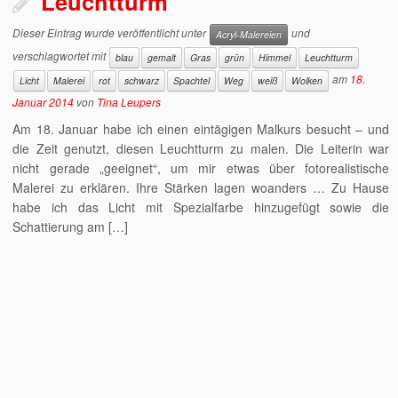
Leuchtturm
Dieser Eintrag wurde veröffentlicht unter
und
Acryl-Malereien
verschlagwortet mit
blau
gemalt
Gras
grün
Himmel
Leuchtturm
am
18.
Licht
Malerei
rot
schwarz
Spachtel
Weg
weiß
Wolken
Januar 2014
von
Tina Leupers
Am 18. Januar habe ich einen eintägigen Malkurs besucht – und
die Zeit genutzt, diesen Leuchtturm zu malen. Die Leiterin war
nicht gerade „geeignet“, um mir etwas über fotorealistische
Malerei zu erklären. Ihre Stärken lagen woanders … Zu Hause
habe ich das Licht mit Spezialfarbe hinzugefügt sowie die
Schattierung am […]