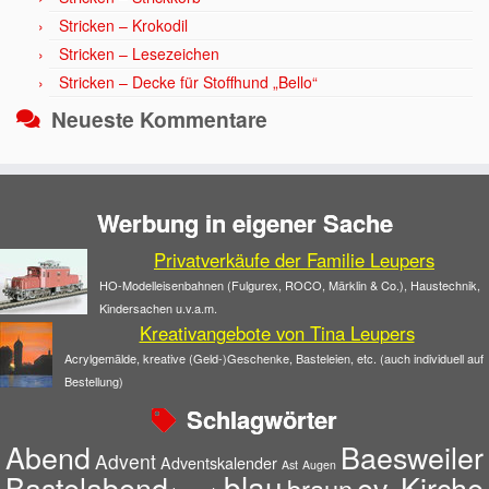
Stricken – Krokodil
Stricken – Lesezeichen
Stricken – Decke für Stoffhund „Bello“
Neueste Kommentare
Werbung in eigener Sache
Privatverkäufe der Familie Leupers
HO-Modelleisenbahnen (Fulgurex, ROCO, Märklin & Co.), Haustechnik,
Kindersachen u.v.a.m.
Kreativangebote von Tina Leupers
Acrylgemälde, kreative (Geld-)Geschenke, Basteleien, etc. (auch individuell auf
Bestellung)
Schlagwörter
Abend
Baesweiler
Advent
Adventskalender
Ast
Augen
blau
Bastelabend
ev. Kirche