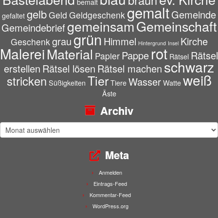
braun
bemalt
gemalt
gelb
Gemeinde
Geld
Geldgeschenk
gefaltet
gemeinsam
Gemeinschaft
Gemeindebrief
grün
grau
Himmel
Kirche
Geschenk
Hintergrund
Insel
rot
Malerei
Material
Pappe
Rätsel
Papier
Rätsel
schwarz
erstellen
Rätsel lösen
Rätsel machen
weiß
Tier
stricken
Wasser
Süßigkeiten
Tiere
Watte
Äste
Archiv
Archiv
Meta
Anmelden
Eintrags-Feed
Kommentar-Feed
WordPress.org