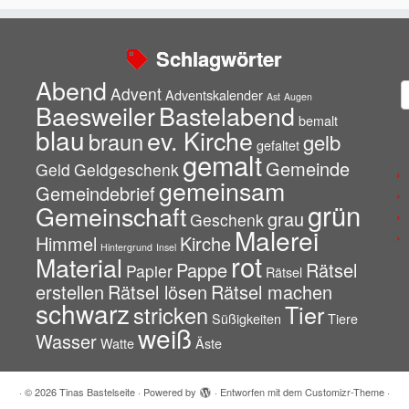
Schlagwörter
Abend
A
Advent
Adventskalender
Ast
Augen
Baesweiler
Bastelabend
bemalt
blau
ev. Kirche
braun
gelb
gefaltet
gemalt
Gemeinde
Geld
Geldgeschenk
gemeinsam
Gemeindebrief
grün
Gemeinschaft
grau
Geschenk
Malerei
Himmel
Kirche
Hintergrund
Insel
rot
Material
Pappe
Rätsel
Papier
Rätsel
erstellen
Rätsel lösen
Rätsel machen
schwarz
Tier
stricken
Süßigkeiten
Tiere
weiß
Wasser
Watte
Äste
·
© 2026
Tinas Bastelseite
·
Powered by
·
Entworfen mit dem
Customizr-Theme
·