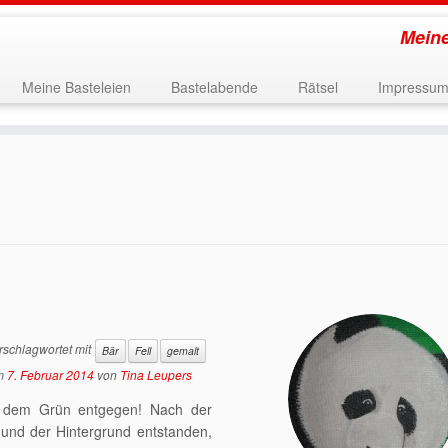
Meine
Meine Basteleien
Bastelabende
Rätsel
Impressu
schlagwortet mit
Bär
Fell
gemalt
m
7. Februar 2014
von
Tina Leupers
s dem Grün entgegen! Nach der
 und der Hintergrund entstanden,