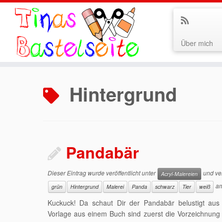
Über mich
Zum
Inhalt
Hintergrund
springen
Pandabär
Dieser Eintrag wurde veröffentlicht unter
und ver
Acryl-Malereien
a
grün
Hintergrund
Malerei
Panda
schwarz
Tier
weiß
Kuckuck! Da schaut Dir der Pandabär belustigt au
Vorlage aus einem Buch sind zuerst die Vorzeichnung