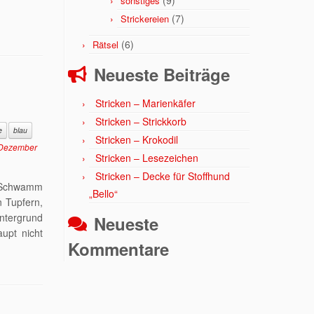
(9)
sonstiges
(7)
Strickereien
(6)
Rätsel
Neueste Beiträge
Stricken – Marienkäfer
Stricken – Strickkorb
e
blau
Stricken – Krokodil
 Dezember
Stricken – Lesezeichen
Stricken – Decke für Stoffhund
m Schwamm
„Bello“
 Tupfern,
ntergrund
Neueste
upt nicht
Kommentare