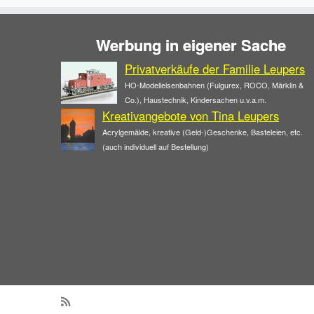
Werbung in eigener Sache
Privatverkäufe der Familie Leupers
HO-Modelleisenbahnen (Fulgurex, ROCO, Märklin &
Co.), Haustechnik, Kindersachen u.v.a.m.
Kreativangebote von Tina Leupers
Acrylgemälde, kreative (Geld-)Geschenke, Basteleien, etc.
(auch individuell auf Bestellung)