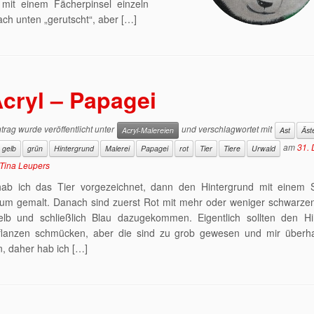
 mit einem Fächerpinsel einzeln
ch unten „gerutscht“, aber […]
cryl – Papagei
trag wurde veröffentlicht unter
und verschlagwortet mit
Acryl-Malereien
Ast
Äst
am
31.
gelb
grün
Hintergrund
Malerei
Papagei
rot
Tier
Tiere
Urwald
Tina Leupers
hab ich das Tier vorgezeichnet, dann den Hintergrund mit eine
um gemalt. Danach sind zuerst Rot mit mehr oder weniger schwarzen
lb und schließlich Blau dazugekommen. Eigentlich sollten den Hi
flanzen schmücken, aber die sind zu grob gewesen und mir überha
, daher hab ich […]