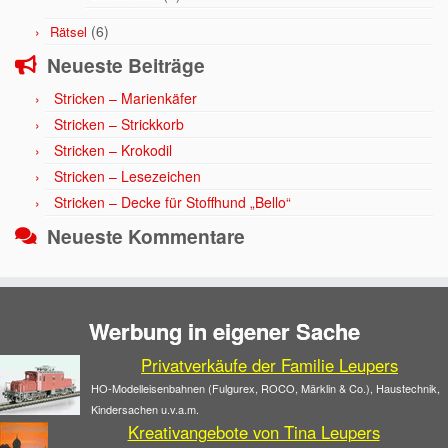
(6)
Rätsel
Neueste Beiträge
Stricken – Marienkäfer
Stricken – Strickkorb
Stricken – Krokodil
Stricken – Lesezeichen
Stricken – Decke für Stoffhund „Bello“
Neueste Kommentare
Werbung in eigener Sache
Privatverkäufe der Familie Leupers
HO-Modelleisenbahnen (Fulgurex, ROCO, Märklin & Co.), Haustechnik,
Kindersachen u.v.a.m.
Kreativangebote von Tina Leupers