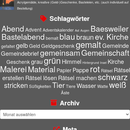
Acrylgemälde, kreative (Geld-)Geschenke, Basteleien, etc. (auch individuell auf
Bestellung)
Schlagwörter
Abend
Baesweiler
Advent
Adventskalender
Ast
Augen
blau
Bastelabend
ev. Kirche
braun
bemalt
gemalt
gelb
Gemeinde
Geld
Geldgeschenk
gefaltet
gemeinsam
Gemeinschaft
Gemeindebrief
grün
grau
Himmel
Kirche
Geschenk
Hintergrund
Insel
rot
Malerei
Material
Pappe
Rätsel
Papier
Rätsel
schwarz
erstellen
Rätsel lösen
Rätsel machen
weiß
Tier
stricken
Wasser
Süßigkeiten
Tiere
Watte
Äste
Archiv
Archiv
Meta