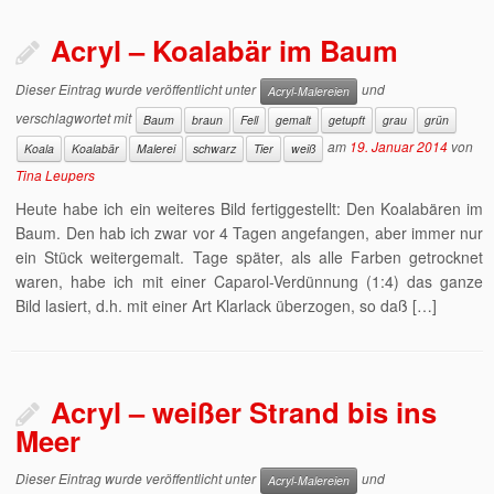
Acryl – Koalabär im Baum
Dieser Eintrag wurde veröffentlicht unter
und
Acryl-Malereien
verschlagwortet mit
Baum
braun
Fell
gemalt
getupft
grau
grün
am
19. Januar 2014
von
Koala
Koalabär
Malerei
schwarz
Tier
weiß
Tina Leupers
Heute habe ich ein weiteres Bild fertiggestellt: Den Koalabären im
Baum. Den hab ich zwar vor 4 Tagen angefangen, aber immer nur
ein Stück weitergemalt. Tage später, als alle Farben getrocknet
waren, habe ich mit einer Caparol-Verdünnung (1:4) das ganze
Bild lasiert, d.h. mit einer Art Klarlack überzogen, so daß […]
Acryl – weißer Strand bis ins
Meer
Dieser Eintrag wurde veröffentlicht unter
und
Acryl-Malereien