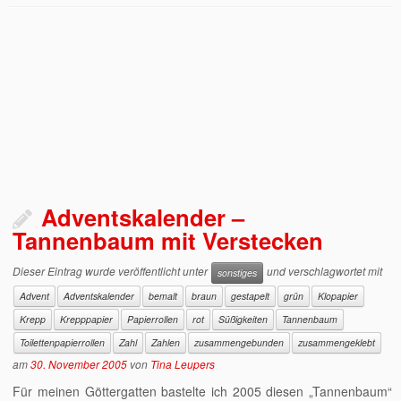
Adventskalender –
Tannenbaum mit Verstecken
Dieser Eintrag wurde veröffentlicht unter
und verschlagwortet mit
sonstiges
Advent
Adventskalender
bemalt
braun
gestapelt
grün
Klopapier
Krepp
Krepppapier
Papierrollen
rot
Süßigkeiten
Tannenbaum
Toilettenpapierrollen
Zahl
Zahlen
zusammengebunden
zusammengeklebt
am
30. November 2005
von
Tina Leupers
Für meinen Göttergatten bastelte ich 2005 diesen „Tannenbaum“