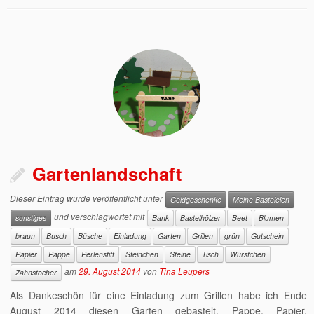
Gartenlandschaft
Dieser Eintrag wurde veröffentlicht unter
Geldgeschenke
Meine Basteleien
und verschlagwortet mit
sonstiges
Bank
Bastelhölzer
Beet
Blumen
braun
Busch
Büsche
Einladung
Garten
Grillen
grün
Gutschein
Papier
Pappe
Perlenstift
Steinchen
Steine
Tisch
Würstchen
am
29. August 2014
von
Tina Leupers
Zahnstocher
Als Dankeschön für eine Einladung zum Grillen habe ich Ende
August 2014 diesen Garten gebastelt. Pappe, Papier,