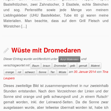
Bastelhölzchen, zwei Zahnstocher, 3 Eisstiele, echte Steinchen
und sog. Perlenstifte sowie jede Menge von meinem
Lieblingskleber (UHU Bastelkleber, Tube 60 g) waren meine
Materialien. Man beachte, dass auf dem Grill Fleisch und
Würstchen […]
Wüste mit Dromedaren
Dieser Eintrag wurde veröffentlicht unter
und
Acryl-Malereien
verschlagwortet mit
Baum
braun
Dromedar
gelb
gemalt
Malerei
am
30. Januar 2014
von
Tina
orange
rot
schwarz
Sonne
Tier
Wüste
Leupers
Dieses zweiteilige Bild ist zusammengerechnet in nur zweieinhalb
Stunden entstanden. Nach dem Vorzeichnen der Linien und der
Sonne sind orange und gelb schwungvoll und „in einem Rutsch“
gemalt worden, inkl. der Leinwand-Seiten. Da die Sonne zwar
ausgelassen wurde, aber teilweise übermalt worden ist, habe ich