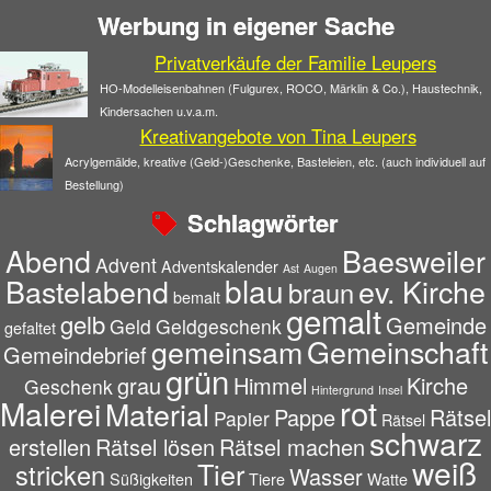
Werbung in eigener Sache
Privatverkäufe der Familie Leupers
HO-Modelleisenbahnen (Fulgurex, ROCO, Märklin & Co.), Haustechnik,
Kindersachen u.v.a.m.
Kreativangebote von Tina Leupers
Acrylgemälde, kreative (Geld-)Geschenke, Basteleien, etc. (auch individuell auf
Bestellung)
Schlagwörter
Abend
Baesweiler
Advent
Adventskalender
Ast
Augen
blau
Bastelabend
ev. Kirche
braun
bemalt
gemalt
gelb
Gemeinde
Geld
Geldgeschenk
gefaltet
gemeinsam
Gemeinschaft
Gemeindebrief
grün
grau
Himmel
Kirche
Geschenk
Hintergrund
Insel
rot
Malerei
Material
Pappe
Rätsel
Papier
Rätsel
schwarz
erstellen
Rätsel lösen
Rätsel machen
weiß
Tier
stricken
Wasser
Süßigkeiten
Tiere
Watte