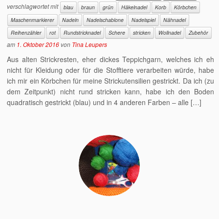
verschlagwortet mit
blau
braun
grün
Häkelnadel
Korb
Körbchen
Maschenmarkierer
Nadeln
Nadelschablone
Nadelspiel
Nähnadel
Reihenzähler
rot
Rundstricknadel
Schere
stricken
Wollnadel
Zubehör
am
1. Oktober 2016
von
Tina Leupers
Aus alten Strickresten, eher dickes Teppichgarn, welches ich eh
nicht für Kleidung oder für die Stofftiere verarbeiten würde, habe
ich mir ein Körbchen für meine Strickutensilien gestrickt. Da ich (zu
dem Zeitpunkt) nicht rund stricken kann, habe ich den Boden
quadratisch gestrickt (blau) und in 4 anderen Farben – alle […]