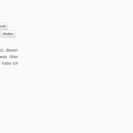
malt
Wolken
zt, diesen
twas über
e habe ich