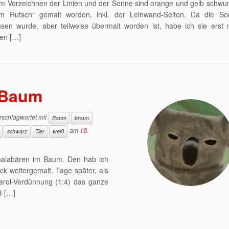
m Vorzeichnen der Linien und der Sonne sind orange und gelb schwun
em Rutsch“ gemalt worden, inkl. der Leinwand-Seiten. Da die S
ssen wurde, aber teilweise übermalt worden ist, habe ich sie erst 
en […]
 Baum
schlagwortet mit
Baum
braun
am
19.
schwarz
Tier
weiß
 Koalabären im Baum. Den hab ich
k weitergemalt. Tage später, als
parol-Verdünnung (1:4) das ganze
ß […]