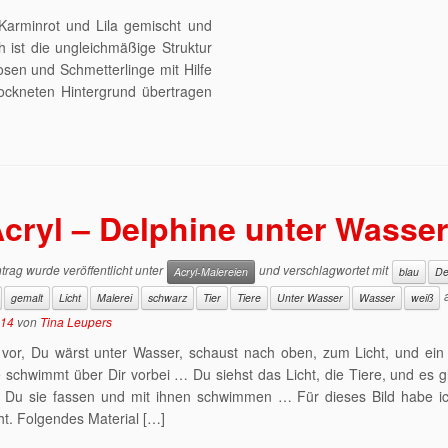
h Karminrot und Lila gemischt und
 ist die ungleichmäßige Struktur
en und Schmetterlinge mit Hilfe
rockneten Hintergrund übertragen
cryl – Delphine unter Wasse
trag wurde veröffentlicht unter
und verschlagwortet mit
Acryl-Malereien
blau
De
gemalt
Licht
Malerei
schwarz
Tier
Tiere
Unter Wasser
Wasser
weiß
014
von
Tina Leupers
r vor, Du wärst unter Wasser, schaust nach oben, zum Licht, und ei
 schwimmt über Dir vorbei … Du siehst das Licht, die Tiere, und es gli
t Du sie fassen und mit ihnen schwimmen … Für dieses Bild habe i
t. Folgendes Material […]