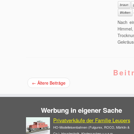
braun
Wolken
Nach ei
Himmel
Trocknu
Gekräuse
Beit
←
Ältere Beiträge
Werbung in eigener Sache
Privatverkäufe der Familie Leupers
HO-Modelleisenbahnen (Fulgurex, ROCO, Märklin &
Co.), Haustechnik, Kindersachen u.v.a.m.