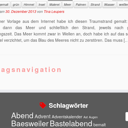
gemalt
grün
Himmel
Insel
Malerei
Meer
Palmen
Strand
Wasser
weiße
am
30. Dezember 2013
von
Tina Leupers
ner Vorlage aus dem Internet habe ich diesen Traumstrand gemalt:
, dann das Meer und schließlich den Strand, jeweils nach 
ngszeit. Das Meer kommt zwar in Wellen an, doch habe ich auf das 
l verzichtet, um das Blau des Meeres nicht zu zerstören. Das muss [
ragsnavigation
Schlagwörter
Abend
A
Advent
Adventskalender
Ast
Augen
Baesweiler
Bastelabend
bemalt