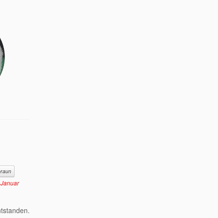
braun
 Januar
ntstanden.