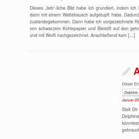
Dieses „lieb“-liche Bild habe ich grundiert, indem ic
dann mit einem Wattebausch aufgetupft habe. Dadurch
zustandegekommen. Dann habe ich vorgezeichnete Ros
von schwarzem Kohlepapier und Bleistift auf den get
und mit Weiß nachgezeichnet. Anschließend kam […]
A
Dieser Ein
Delphine
Januar 2
Stell Di
Delphine
könntes
gebrauch