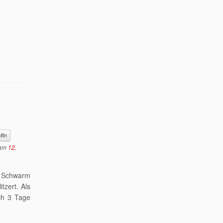
r
lfin
am
12.
n Schwarm
tzert. Als
ch 3 Tage