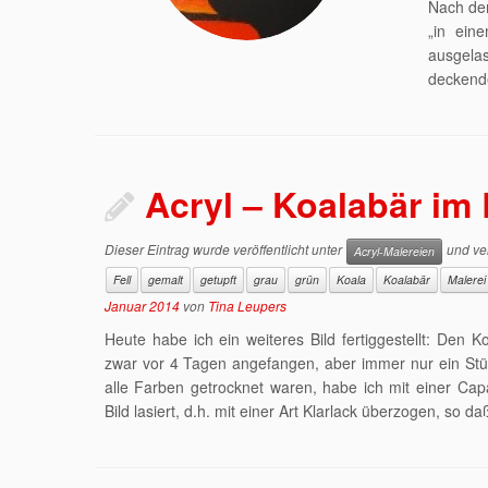
Nach de
„in ein
ausgela
deckend
Acryl – Koalabär im
Dieser Eintrag wurde veröffentlicht unter
und ver
Acryl-Malereien
Fell
gemalt
getupft
grau
grün
Koala
Koalabär
Malerei
Januar 2014
von
Tina Leupers
Heute habe ich ein weiteres Bild fertiggestellt: Den
zwar vor 4 Tagen angefangen, aber immer nur ein Stüc
alle Farben getrocknet waren, habe ich mit einer Ca
Bild lasiert, d.h. mit einer Art Klarlack überzogen, so da