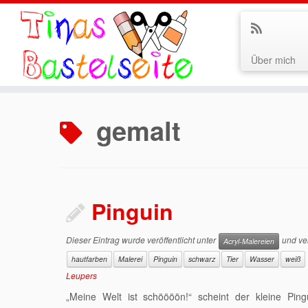
Über mich
Zum
Inhalt
gemalt
springen
Pinguin
Dieser Eintrag wurde veröffentlicht unter
und ver
Acryl-Malereien
hautfarben
Malerei
Pinguin
schwarz
Tier
Wasser
weiß
Leupers
„Meine Welt ist schöööön!“ scheint der kleine Pin