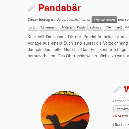
Pandabär
Dieser Eintrag wurde veröffentlicht unter
und ver
Acryl-Malereien
a
grün
Hintergrund
Malerei
Panda
schwarz
Tier
weiß
Kuckuck! Da schaut Dir der Pandabär belustigt au
Vorlage aus einem Buch sind zuerst die Vorzeichnung
danach das nette Gesicht. Das Fell konnte ich gut
herausarbeiten. Das Ohr rechts war zunächst zu weit na
W
Dieser Ein
Dromeda
2014
von
Dieses z