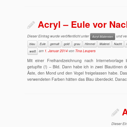
Acryl – Eule vor Na
Dieser Eintrag wurde veröffentlicht unter
und ver
Acryl-Malereien
blau
Eule
gemalt
gold
grau
Himmel
Malerei
Nacht
am
1. Januar 2014
von
Tina Leupers
weiß
Mit einer Freihandzeichnung nach Internetvorlage 
getupfte (!) – Bild. Dann habe ich in zwei Blautönen 
Äste, den Mond und den Vogel freigelassen habe. Das 
verwendeten Farben hätten das Blau überdeckt. Danac
A
Dieser Ein