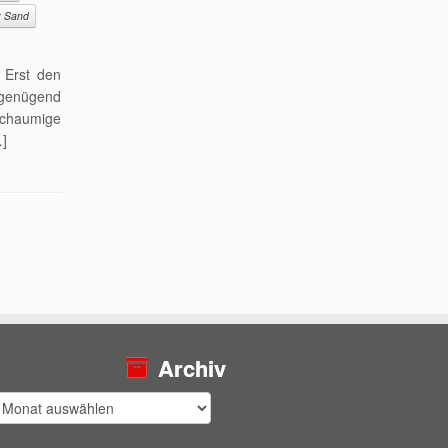
r Sand
 Erst den
genügend
schaumige
…]
Archiv
rchiv