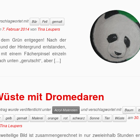
schlagwortet mit
Bär
Fell
gemalt
m
7. Februar 2014
von
Tina Leupers
s dem Grün entgegen! Nach der
 und der Hintergrund entstanden,
 mit einem Fächerpinsel einzeln
ch unten „gerutscht“, aber […]
üste mit Dromedaren
trag wurde veröffentlicht unter
und verschlagwortet mit
Acryl-Malereien
Baum
am
30.
r
gelb
gemalt
Malerei
orange
rot
schwarz
Sonne
Tier
Wüste
Tina Leupers
weiteilige Bild ist zusammengerechnet in nur zweieinhalb Stunden e