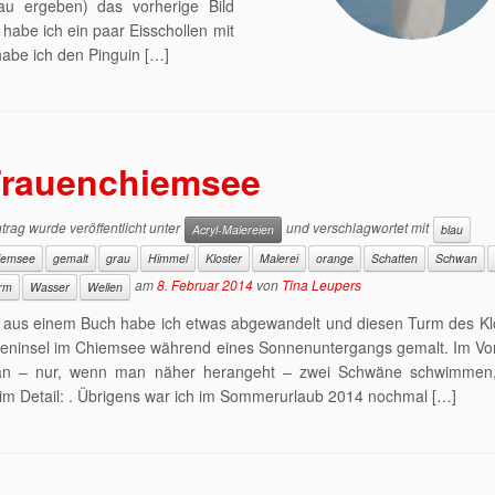
au ergeben) das vorherige Bild
 habe ich ein paar Eisschollen mit
abe ich den Pinguin […]
Frauenchiemsee
trag wurde veröffentlicht unter
und verschlagwortet mit
Acryl-Malereien
blau
iemsee
gemalt
grau
Himmel
Kloster
Malerei
orange
Schatten
Schwan
am
8. Februar 2014
von
Tina Leupers
rm
Wasser
Wellen
 aus einem Buch habe ich etwas abgewandelt und diesen Turm des Klo
ueninsel im Chiemsee während eines Sonnenuntergangs gemalt. Im Vo
an – nur, wenn man näher herangeht – zwei Schwäne schwimmen,
im Detail: . Übrigens war ich im Sommerurlaub 2014 nochmal […]