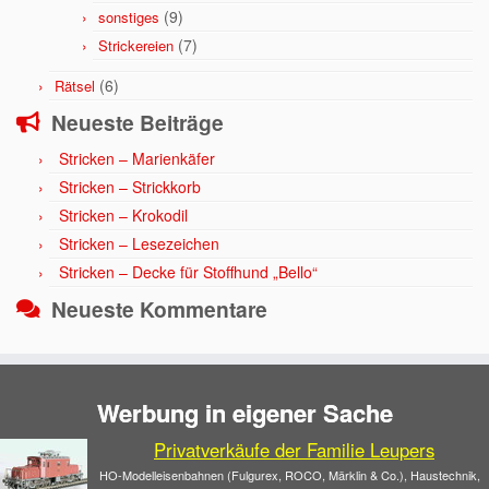
(9)
sonstiges
(7)
Strickereien
(6)
Rätsel
Neueste Beiträge
Stricken – Marienkäfer
Stricken – Strickkorb
Stricken – Krokodil
Stricken – Lesezeichen
Stricken – Decke für Stoffhund „Bello“
Neueste Kommentare
Werbung in eigener Sache
Privatverkäufe der Familie Leupers
HO-Modelleisenbahnen (Fulgurex, ROCO, Märklin & Co.), Haustechnik,