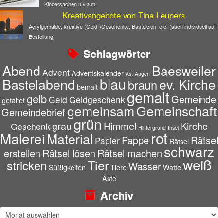
Kindersachen u.v.a.m.
Kreativangebote von Tina Leupers
Acrylgemälde, kreative (Geld-)Geschenke, Basteleien, etc. (auch individuell auf
Bestellung)
Schlagwörter
Abend
Baesweiler
Advent
Adventskalender
Ast
Augen
blau
Bastelabend
ev. Kirche
braun
bemalt
gemalt
gelb
Gemeinde
Geld
Geldgeschenk
gefaltet
gemeinsam
Gemeinschaft
Gemeindebrief
grün
grau
Himmel
Kirche
Geschenk
Hintergrund
Insel
rot
Malerei
Material
Pappe
Rätsel
Papier
Rätsel
schwarz
erstellen
Rätsel lösen
Rätsel machen
weiß
Tier
stricken
Wasser
Süßigkeiten
Tiere
Watte
Äste
Archiv
Archiv