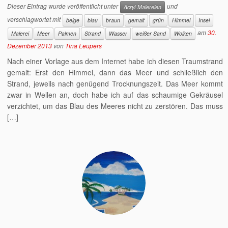
Dieser Eintrag wurde veröffentlicht unter
und
Acryl-Malereien
verschlagwortet mit
beige
blau
braun
gemalt
grün
Himmel
Insel
am
30.
Malerei
Meer
Palmen
Strand
Wasser
weißer Sand
Wolken
Dezember 2013
von
Tina Leupers
Nach einer Vorlage aus dem Internet habe ich diesen Traumstrand
gemalt: Erst den Himmel, dann das Meer und schließlich den
Strand, jeweils nach genügend Trocknungszeit. Das Meer kommt
zwar in Wellen an, doch habe ich auf das schaumige Gekräusel
verzichtet, um das Blau des Meeres nicht zu zerstören. Das muss
[…]