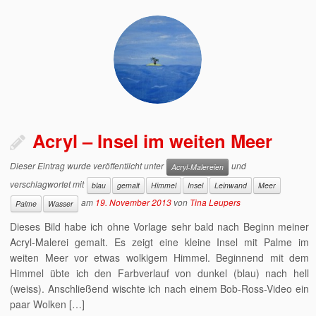
Acryl – Insel im weiten Meer
Dieser Eintrag wurde veröffentlicht unter
und
Acryl-Malereien
verschlagwortet mit
blau
gemalt
Himmel
Insel
Leinwand
Meer
am
19. November 2013
von
Tina Leupers
Palme
Wasser
Dieses Bild habe ich ohne Vorlage sehr bald nach Beginn meiner
Acryl-Malerei gemalt. Es zeigt eine kleine Insel mit Palme im
weiten Meer vor etwas wolkigem Himmel. Beginnend mit dem
Himmel übte ich den Farbverlauf von dunkel (blau) nach hell
(weiss). Anschließend wischte ich nach einem Bob-Ross-Video ein
paar Wolken […]