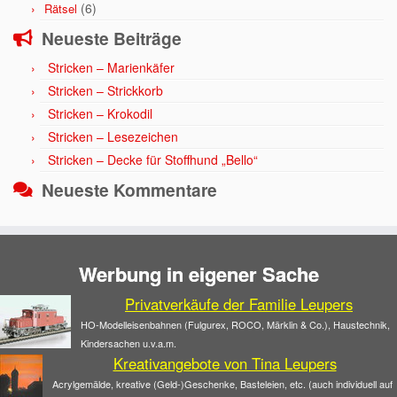
(6)
Rätsel
Neueste Beiträge
Stricken – Marienkäfer
Stricken – Strickkorb
Stricken – Krokodil
Stricken – Lesezeichen
Stricken – Decke für Stoffhund „Bello“
Neueste Kommentare
Werbung in eigener Sache
Privatverkäufe der Familie Leupers
HO-Modelleisenbahnen (Fulgurex, ROCO, Märklin & Co.), Haustechnik,
Kindersachen u.v.a.m.
Kreativangebote von Tina Leupers
Acrylgemälde, kreative (Geld-)Geschenke, Basteleien, etc. (auch individuell auf