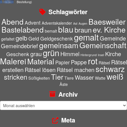
Bestellung)
Schlagwörter
Abend
Baesweiler
Advent
Adventskalender
Ast
Augen
blau
Bastelabend
ev. Kirche
braun
bemalt
gemalt
gelb
Gemeinde
Geld
Geldgeschenk
gefaltet
gemeinsam
Gemeinschaft
Gemeindebrief
grün
grau
Himmel
Kirche
Geschenk
Hintergrund
Insel
rot
Malerei
Material
Pappe
Rätsel
Papier
Rätsel
schwarz
erstellen
Rätsel lösen
Rätsel machen
weiß
Tier
stricken
Wasser
Süßigkeiten
Tiere
Watte
Äste
Archiv
Archiv
Meta