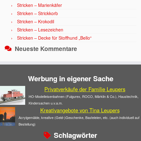
Stricken – Marienkäfer
Stricken – Strickkorb
Stricken – Krokodil
Stricken – Lesezeichen
Stricken – Decke für Stoffhund „Bello“
Neueste Kommentare
Werbung in eigener Sache
Privatverkäufe der Familie Leupers
HO-Modelleisenbahnen (Fulgurex, ROCO, Märklin & Co.), Haustechnik,
Kindersachen u.v.a.m.
Kreativangebote von Tina Leupers
Acrylgemälde, kreative (Geld-)Geschenke, Basteleien, etc. (auch individuell auf
Bestellung)
Schlagwörter