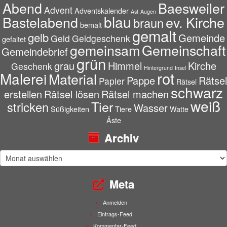
Abend
Baesweiler
Advent
Adventskalender
Ast
Augen
blau
Bastelabend
ev. Kirche
braun
bemalt
gemalt
gelb
Gemeinde
Geld
Geldgeschenk
gefaltet
gemeinsam
Gemeinschaft
Gemeindebrief
grün
grau
Himmel
Kirche
Geschenk
Hintergrund
Insel
rot
Malerei
Material
Pappe
Rätsel
Papier
Rätsel
schwarz
erstellen
Rätsel lösen
Rätsel machen
weiß
Tier
stricken
Wasser
Süßigkeiten
Tiere
Watte
Äste
Archiv
Archiv
Meta
Anmelden
Eintrags-Feed
Kommentar-Feed