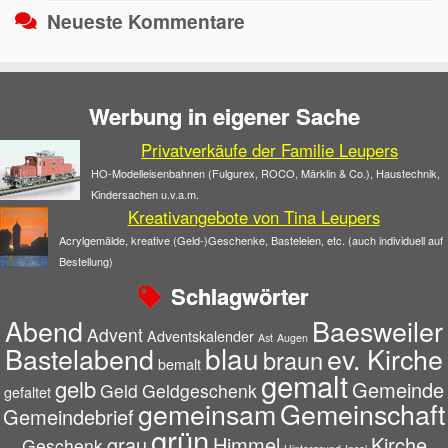
Neueste Kommentare
Werbung in eigener Sache
Privatverkäufe der Familie Leupers
HO-Modelleisenbahnen (Fulgurex, ROCO, Märklin & Co.), Haustechnik,
Kindersachen u.v.a.m.
Kreativangebote von Tina Leupers
Acrylgemälde, kreative (Geld-)Geschenke, Basteleien, etc. (auch individuell auf
Bestellung)
Schlagwörter
Abend
Baesweiler
Advent
Adventskalender
Ast
Augen
blau
Bastelabend
ev. Kirche
braun
bemalt
gemalt
gelb
Gemeinde
Geld
Geldgeschenk
gefaltet
gemeinsam
Gemeinschaft
Gemeindebrief
grün
grau
Himmel
Kirche
Geschenk