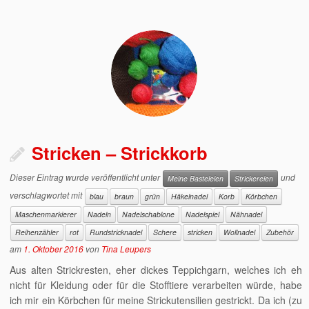
Stricken – Strickkorb
Dieser Eintrag wurde veröffentlicht unter
und
Meine Basteleien
Strickereien
verschlagwortet mit
blau
braun
grün
Häkelnadel
Korb
Körbchen
Maschenmarkierer
Nadeln
Nadelschablone
Nadelspiel
Nähnadel
Reihenzähler
rot
Rundstricknadel
Schere
stricken
Wollnadel
Zubehör
am
1. Oktober 2016
von
Tina Leupers
Aus alten Strickresten, eher dickes Teppichgarn, welches ich eh
nicht für Kleidung oder für die Stofftiere verarbeiten würde, habe
ich mir ein Körbchen für meine Strickutensilien gestrickt. Da ich (zu