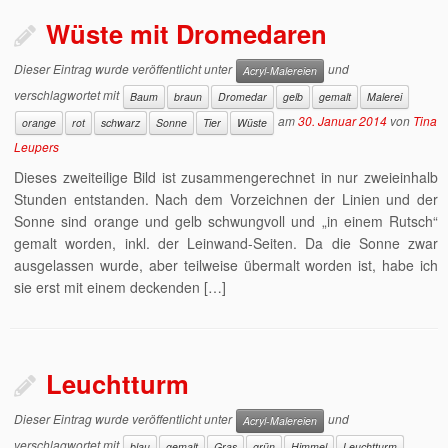
Wüste mit Dromedaren
Dieser Eintrag wurde veröffentlicht unter
und
Acryl-Malereien
verschlagwortet mit
Baum
braun
Dromedar
gelb
gemalt
Malerei
am
30. Januar 2014
von
Tina
orange
rot
schwarz
Sonne
Tier
Wüste
Leupers
Dieses zweiteilige Bild ist zusammengerechnet in nur zweieinhalb
Stunden entstanden. Nach dem Vorzeichnen der Linien und der
Sonne sind orange und gelb schwungvoll und „in einem Rutsch“
gemalt worden, inkl. der Leinwand-Seiten. Da die Sonne zwar
ausgelassen wurde, aber teilweise übermalt worden ist, habe ich
sie erst mit einem deckenden […]
Leuchtturm
Dieser Eintrag wurde veröffentlicht unter
und
Acryl-Malereien
verschlagwortet mit
blau
gemalt
Gras
grün
Himmel
Leuchtturm