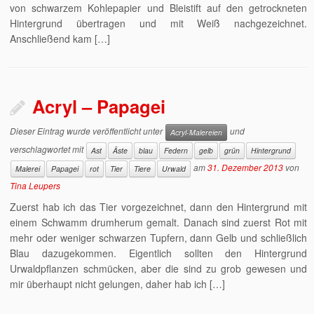
von schwarzem Kohlepapier und Bleistift auf den getrockneten
Hintergrund übertragen und mit Weiß nachgezeichnet.
Anschließend kam […]
Acryl – Papagei
Dieser Eintrag wurde veröffentlicht unter
und
Acryl-Malereien
verschlagwortet mit
Ast
Äste
blau
Federn
gelb
grün
Hintergrund
am
31. Dezember 2013
von
Malerei
Papagei
rot
Tier
Tiere
Urwald
Tina Leupers
Zuerst hab ich das Tier vorgezeichnet, dann den Hintergrund mit
einem Schwamm drumherum gemalt. Danach sind zuerst Rot mit
mehr oder weniger schwarzen Tupfern, dann Gelb und schließlich
Blau dazugekommen. Eigentlich sollten den Hintergrund
Urwaldpflanzen schmücken, aber die sind zu grob gewesen und
mir überhaupt nicht gelungen, daher hab ich […]