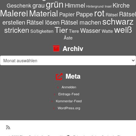
grün
grau
Himmel
Kirche
Geschenk
Hintergrund
Insel
rot
Malerei
Material
Pappe
Rätsel
Papier
Rätsel
schwarz
erstellen
Rätsel lösen
Rätsel machen
weiß
Tier
stricken
Wasser
Süßigkeiten
Tiere
Watte
Äste
Archiv
Archiv
Meta
Anmelden
Eintrags-Feed
Kommentar-Feed
WordPress.org