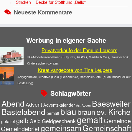
Stricken – Decke für Stoffhund „Bello“
Neueste Kommentare
Werbung in eigener Sache
Privatverkäufe der Familie Leupers
HO-Modelleisenbahnen (Fulgurex, ROCO, Märklin & Co.), Haustechnik,
Kindersachen u.v.a.m.
Kreativangebote von Tina Leupers
Acrylgemälde, kreative (Geld-)Geschenke, Basteleien, etc. (auch individuell auf
Bestellung)
Schlagwörter
Abend
Baesweiler
Advent
Adventskalender
Ast
Augen
blau
Bastelabend
ev. Kirche
braun
bemalt
gemalt
gelb
Gemeinde
Geld
Geldgeschenk
gefaltet
gemeinsam
Gemeinschaft
Gemeindebrief