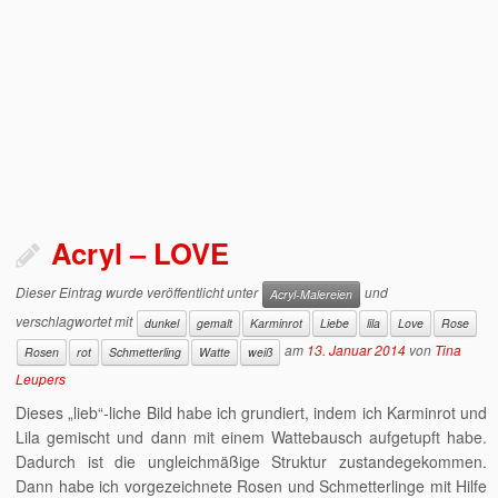
Acryl – LOVE
Dieser Eintrag wurde veröffentlicht unter
und
Acryl-Malereien
verschlagwortet mit
dunkel
gemalt
Karminrot
Liebe
lila
Love
Rose
am
13. Januar 2014
von
Tina
Rosen
rot
Schmetterling
Watte
weiß
Leupers
Dieses „lieb“-liche Bild habe ich grundiert, indem ich Karminrot und
Lila gemischt und dann mit einem Wattebausch aufgetupft habe.
Dadurch ist die ungleichmäßige Struktur zustandegekommen.
Dann habe ich vorgezeichnete Rosen und Schmetterlinge mit Hilfe