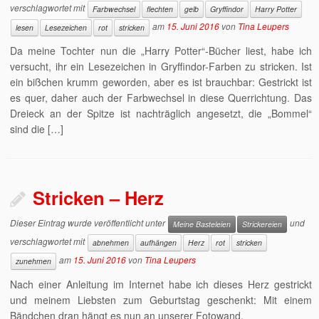
verschlagwortet mit
Farbwechsel
flechten
gelb
Gryffindor
Harry Potter
am
15. Juni 2016
von
Tina Leupers
lesen
Lesezeichen
rot
stricken
Da meine Tochter nun die „Harry Potter“-Bücher liest, habe ich
versucht, ihr ein Lesezeichen in Gryffindor-Farben zu stricken. Ist
ein bißchen krumm geworden, aber es ist brauchbar: Gestrickt ist
es quer, daher auch der Farbwechsel in diese Querrichtung. Das
Dreieck an der Spitze ist nachträglich angesetzt, die „Bommel“
sind die […]
Stricken – Herz
Dieser Eintrag wurde veröffentlicht unter
und
Meine Basteleien
Strickereien
verschlagwortet mit
abnehmen
aufhängen
Herz
rot
stricken
am
15. Juni 2016
von
Tina Leupers
zunehmen
Nach einer Anleitung im Internet habe ich dieses Herz gestrickt
und meinem Liebsten zum Geburtstag geschenkt: Mit einem
Bändchen dran hängt es nun an unserer Fotowand.