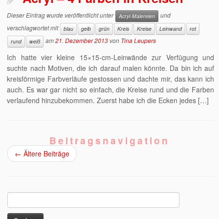
Dieser Eintrag wurde veröffentlicht unter
und
Acryl-Malereien
verschlagwortet mit
blau
gelb
grün
Kreis
Kreise
Leinwand
rot
am
21. Dezember 2013
von
Tina Leupers
rund
weiß
Ich hatte vier kleine 15×15-cm-Leinwände zur Verfügung und
suchte nach Motiven, die ich darauf malen könnte. Da bin ich auf
kreisförmige Farbverläufe gestossen und dachte mir, das kann ich
auch. Es war gar nicht so einfach, die Kreise rund und die Farben
verlaufend hinzubekommen. Zuerst habe ich die Ecken jedes […]
Beitragsnavigation
←
Ältere Beiträge
Suchen
nach: