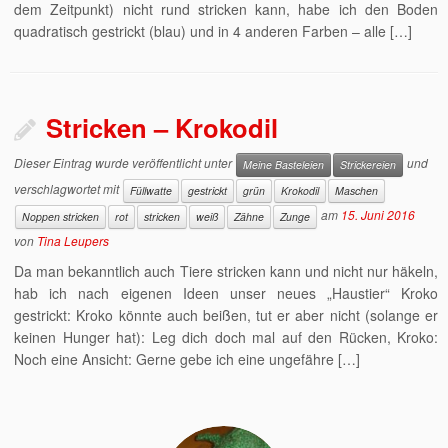
dem Zeitpunkt) nicht rund stricken kann, habe ich den Boden
quadratisch gestrickt (blau) und in 4 anderen Farben – alle […]
Stricken – Krokodil
Dieser Eintrag wurde veröffentlicht unter
und
Meine Basteleien
Strickereien
verschlagwortet mit
Füllwatte
gestrickt
grün
Krokodil
Maschen
am
15. Juni 2016
Noppen stricken
rot
stricken
weiß
Zähne
Zunge
von
Tina Leupers
Da man bekanntlich auch Tiere stricken kann und nicht nur häkeln,
hab ich nach eigenen Ideen unser neues „Haustier“ Kroko
gestrickt: Kroko könnte auch beißen, tut er aber nicht (solange er
keinen Hunger hat): Leg dich doch mal auf den Rücken, Kroko:
Noch eine Ansicht: Gerne gebe ich eine ungefähre […]