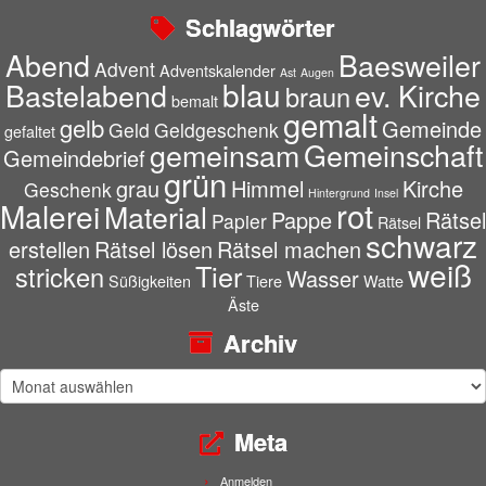
Schlagwörter
Abend
Baesweiler
Advent
Adventskalender
Ast
Augen
blau
Bastelabend
ev. Kirche
braun
bemalt
gemalt
gelb
Gemeinde
Geld
Geldgeschenk
gefaltet
gemeinsam
Gemeinschaft
Gemeindebrief
grün
grau
Himmel
Kirche
Geschenk
Hintergrund
Insel
rot
Malerei
Material
Pappe
Rätsel
Papier
Rätsel
schwarz
erstellen
Rätsel lösen
Rätsel machen
weiß
Tier
stricken
Wasser
Süßigkeiten
Tiere
Watte
Äste
Archiv
Archiv
Meta
Anmelden