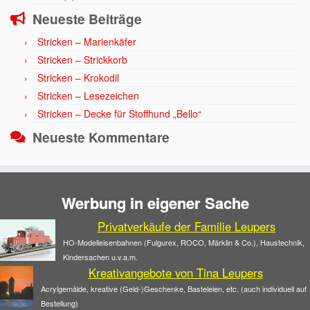
Neueste Beiträge
Stricken – Marienkäfer
Stricken – Strickkorb
Stricken – Krokodil
Stricken – Lesezeichen
Stricken – Decke für Stoffhund „Bello“
Neueste Kommentare
Werbung in eigener Sache
Privatverkäufe der Familie Leupers
HO-Modelleisenbahnen (Fulgurex, ROCO, Märklin & Co.), Haustechnik,
Kindersachen u.v.a.m.
Kreativangebote von Tina Leupers
Acrylgemälde, kreative (Geld-)Geschenke, Basteleien, etc. (auch individuell auf
Bestellung)