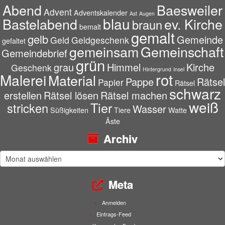
Abend
Baesweiler
Advent
Adventskalender
Ast
Augen
blau
Bastelabend
ev. Kirche
braun
bemalt
gemalt
gelb
Gemeinde
Geld
Geldgeschenk
gefaltet
gemeinsam
Gemeinschaft
Gemeindebrief
grün
grau
Himmel
Kirche
Geschenk
Hintergrund
Insel
rot
Malerei
Material
Pappe
Rätsel
Papier
Rätsel
schwarz
erstellen
Rätsel lösen
Rätsel machen
weiß
Tier
stricken
Wasser
Süßigkeiten
Tiere
Watte
Äste
Archiv
Archiv
Meta
Anmelden
Eintrags-Feed