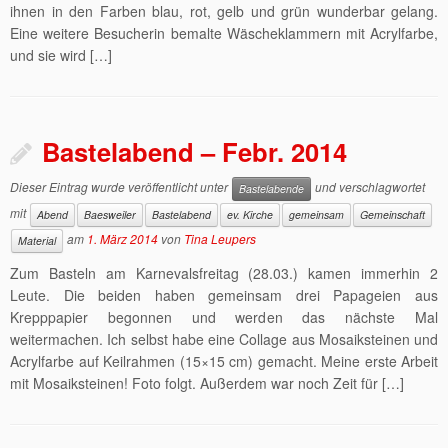
ihnen in den Farben blau, rot, gelb und grün wunderbar gelang.
Eine weitere Besucherin bemalte Wäscheklammern mit Acrylfarbe,
und sie wird […]
Bastelabend – Febr. 2014
Dieser Eintrag wurde veröffentlicht unter
und verschlagwortet
Bastelabende
mit
Abend
Baesweiler
Bastelabend
ev. Kirche
gemeinsam
Gemeinschaft
am
1. März 2014
von
Tina Leupers
Material
Zum Basteln am Karnevalsfreitag (28.03.) kamen immerhin 2
Leute. Die beiden haben gemeinsam drei Papageien aus
Krepppapier begonnen und werden das nächste Mal
weitermachen. Ich selbst habe eine Collage aus Mosaiksteinen und
Acrylfarbe auf Keilrahmen (15×15 cm) gemacht. Meine erste Arbeit
mit Mosaiksteinen! Foto folgt. Außerdem war noch Zeit für […]