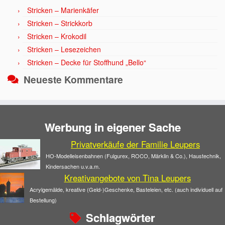
Stricken – Marienkäfer
Stricken – Strickkorb
Stricken – Krokodil
Stricken – Lesezeichen
Stricken – Decke für Stoffhund „Bello“
Neueste Kommentare
Werbung in eigener Sache
Privatverkäufe der Familie Leupers
HO-Modelleisenbahnen (Fulgurex, ROCO, Märklin & Co.), Haustechnik,
Kindersachen u.v.a.m.
Kreativangebote von Tina Leupers
Acrylgemälde, kreative (Geld-)Geschenke, Basteleien, etc. (auch individuell auf
Bestellung)
Schlagwörter