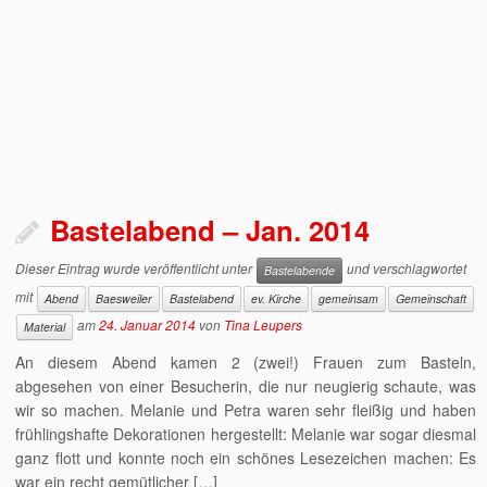
Bastelabend – Jan. 2014
Dieser Eintrag wurde veröffentlicht unter
und verschlagwortet
Bastelabende
mit
Abend
Baesweiler
Bastelabend
ev. Kirche
gemeinsam
Gemeinschaft
am
24. Januar 2014
von
Tina Leupers
Material
An diesem Abend kamen 2 (zwei!) Frauen zum Basteln,
abgesehen von einer Besucherin, die nur neugierig schaute, was
wir so machen. Melanie und Petra waren sehr fleißig und haben
frühlingshafte Dekorationen hergestellt: Melanie war sogar diesmal
ganz flott und konnte noch ein schönes Lesezeichen machen: Es
war ein recht gemütlicher […]