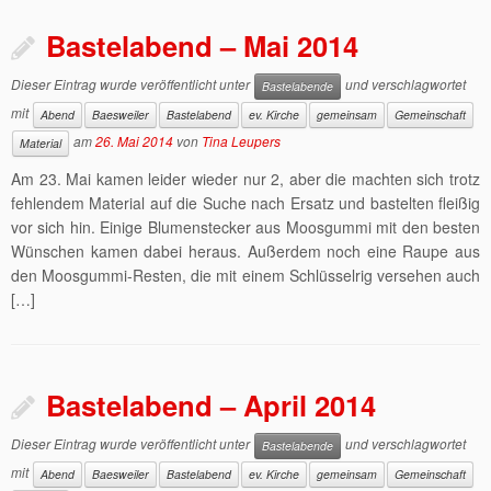
Bastelabend – Mai 2014
Dieser Eintrag wurde veröffentlicht unter
und verschlagwortet
Bastelabende
mit
Abend
Baesweiler
Bastelabend
ev. Kirche
gemeinsam
Gemeinschaft
am
26. Mai 2014
von
Tina Leupers
Material
Am 23. Mai kamen leider wieder nur 2, aber die machten sich trotz
fehlendem Material auf die Suche nach Ersatz und bastelten fleißig
vor sich hin. Einige Blumenstecker aus Moosgummi mit den besten
Wünschen kamen dabei heraus. Außerdem noch eine Raupe aus
den Moosgummi-Resten, die mit einem Schlüsselrig versehen auch
[…]
Bastelabend – April 2014
Dieser Eintrag wurde veröffentlicht unter
und verschlagwortet
Bastelabende
mit
Abend
Baesweiler
Bastelabend
ev. Kirche
gemeinsam
Gemeinschaft