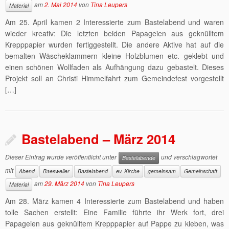
am
2. Mai 2014
von
Tina Leupers
Material
Am 25. April kamen 2 Interessierte zum Bastelabend und waren
wieder kreativ: Die letzten beiden Papageien aus geknülltem
Krepppapier wurden fertiggestellt. Die andere Aktive hat auf die
bemalten Wäscheklammern kleine Holzblumen etc. geklebt und
einen schönen Wollfaden als Aufhängung dazu gebastelt. Dieses
Projekt soll an Christi Himmelfahrt zum Gemeindefest vorgestellt
[…]
Bastelabend – März 2014
Dieser Eintrag wurde veröffentlicht unter
und verschlagwortet
Bastelabende
mit
Abend
Baesweiler
Bastelabend
ev. Kirche
gemeinsam
Gemeinschaft
am
29. März 2014
von
Tina Leupers
Material
Am 28. März kamen 4 Interessierte zum Bastelabend und haben
tolle Sachen erstellt: Eine Familie führte ihr Werk fort, drei
Papageien aus geknülltem Krepppapier auf Pappe zu kleben, was