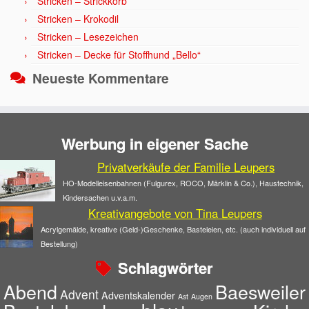
Stricken – Strickkorb
Stricken – Krokodil
Stricken – Lesezeichen
Stricken – Decke für Stoffhund „Bello“
Neueste Kommentare
Werbung in eigener Sache
Privatverkäufe der Familie Leupers
HO-Modelleisenbahnen (Fulgurex, ROCO, Märklin & Co.), Haustechnik,
Kindersachen u.v.a.m.
Kreativangebote von Tina Leupers
Acrylgemälde, kreative (Geld-)Geschenke, Basteleien, etc. (auch individuell auf
Bestellung)
Schlagwörter
Abend
Baesweiler
Advent
Adventskalender
Ast
Augen