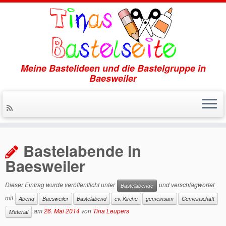
Meine Bastelideen und die Bastelgruppe in
Baesweiler
Zum
Inhalt
Bastelabende in
springen
Baesweiler
Dieser Eintrag wurde veröffentlicht unter
und verschlagwortet
Bastelabende
mit
Abend
Baesweiler
Bastelabend
ev. Kirche
gemeinsam
Gemeinschaft
am
26. Mai 2014
von
Tina Leupers
Material