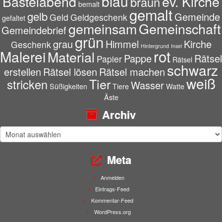
blau
Bastelabend
ev. Kirche
braun
bemalt
gemalt
gelb
Gemeinde
Geld
Geldgeschenk
gefaltet
gemeinsam
Gemeinschaft
Gemeindebrief
grün
grau
Himmel
Kirche
Geschenk
Hintergrund
Insel
rot
Malerei
Material
Pappe
Rätsel
Papier
Rätsel
schwarz
erstellen
Rätsel lösen
Rätsel machen
weiß
Tier
stricken
Wasser
Süßigkeiten
Tiere
Watte
Äste
Archiv
Archiv
Meta
Anmelden
Eintrags-Feed
Kommentar-Feed
WordPress.org