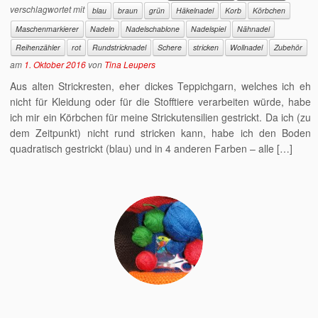
verschlagwortet mit
blau
braun
grün
Häkelnadel
Korb
Körbchen
Maschenmarkierer
Nadeln
Nadelschablone
Nadelspiel
Nähnadel
Reihenzähler
rot
Rundstricknadel
Schere
stricken
Wollnadel
Zubehör
am
1. Oktober 2016
von
Tina Leupers
Aus alten Strickresten, eher dickes Teppichgarn, welches ich eh
nicht für Kleidung oder für die Stofftiere verarbeiten würde, habe
ich mir ein Körbchen für meine Strickutensilien gestrickt. Da ich (zu
dem Zeitpunkt) nicht rund stricken kann, habe ich den Boden
quadratisch gestrickt (blau) und in 4 anderen Farben – alle […]