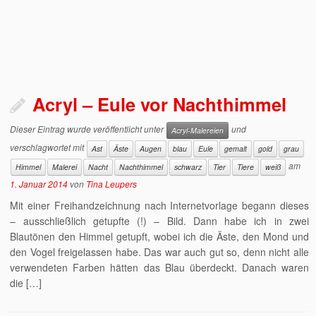
Acryl – Eule vor Nachthimmel
Dieser Eintrag wurde veröffentlicht unter
und
Acryl-Malereien
verschlagwortet mit
Ast
Äste
Augen
blau
Eule
gemalt
gold
grau
am
Himmel
Malerei
Nacht
Nachthimmel
schwarz
Tier
Tiere
weiß
1. Januar 2014
von
Tina Leupers
Mit einer Freihandzeichnung nach Internetvorlage begann dieses
– ausschließlich getupfte (!) – Bild. Dann habe ich in zwei
Blautönen den Himmel getupft, wobei ich die Äste, den Mond und
den Vogel freigelassen habe. Das war auch gut so, denn nicht alle
verwendeten Farben hätten das Blau überdeckt. Danach waren
die […]