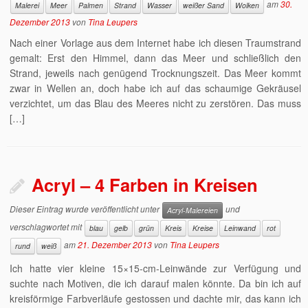
am
30.
Malerei
Meer
Palmen
Strand
Wasser
weißer Sand
Wolken
Dezember 2013
von
Tina Leupers
Nach einer Vorlage aus dem Internet habe ich diesen Traumstrand
gemalt: Erst den Himmel, dann das Meer und schließlich den
Strand, jeweils nach genügend Trocknungszeit. Das Meer kommt
zwar in Wellen an, doch habe ich auf das schaumige Gekräusel
verzichtet, um das Blau des Meeres nicht zu zerstören. Das muss
[…]
Acryl – 4 Farben in Kreisen
Dieser Eintrag wurde veröffentlicht unter
und
Acryl-Malereien
verschlagwortet mit
blau
gelb
grün
Kreis
Kreise
Leinwand
rot
am
21. Dezember 2013
von
Tina Leupers
rund
weiß
Ich hatte vier kleine 15×15-cm-Leinwände zur Verfügung und
suchte nach Motiven, die ich darauf malen könnte. Da bin ich auf
kreisförmige Farbverläufe gestossen und dachte mir, das kann ich