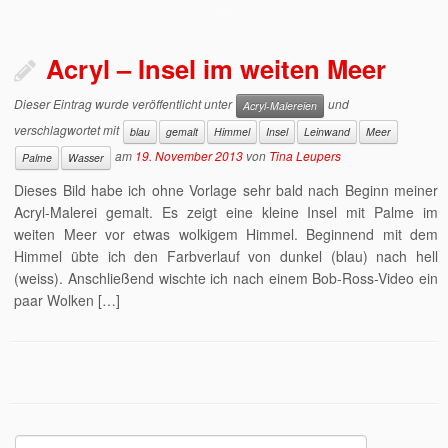
Acryl – Insel im weiten Meer
Dieser Eintrag wurde veröffentlicht unter
und
Acryl-Malereien
verschlagwortet mit
blau
gemalt
Himmel
Insel
Leinwand
Meer
am
19. November 2013
von
Tina Leupers
Palme
Wasser
Dieses Bild habe ich ohne Vorlage sehr bald nach Beginn meiner
Acryl-Malerei gemalt. Es zeigt eine kleine Insel mit Palme im
weiten Meer vor etwas wolkigem Himmel. Beginnend mit dem
Himmel übte ich den Farbverlauf von dunkel (blau) nach hell
(weiss). Anschließend wischte ich nach einem Bob-Ross-Video ein
paar Wolken […]
Suchen