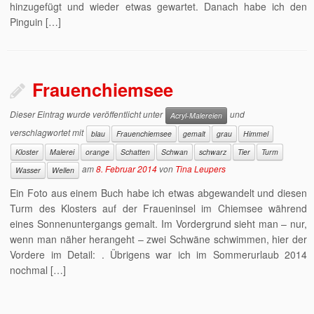
hinzugefügt und wieder etwas gewartet. Danach habe ich den
Pinguin […]
Frauenchiemsee
Dieser Eintrag wurde veröffentlicht unter
und
Acryl-Malereien
verschlagwortet mit
blau
Frauenchiemsee
gemalt
grau
Himmel
Kloster
Malerei
orange
Schatten
Schwan
schwarz
Tier
Turm
am
8. Februar 2014
von
Tina Leupers
Wasser
Wellen
Ein Foto aus einem Buch habe ich etwas abgewandelt und diesen
Turm des Klosters auf der Fraueninsel im Chiemsee während
eines Sonnenuntergangs gemalt. Im Vordergrund sieht man – nur,
wenn man näher herangeht – zwei Schwäne schwimmen, hier der
Vordere im Detail: . Übrigens war ich im Sommerurlaub 2014
nochmal […]