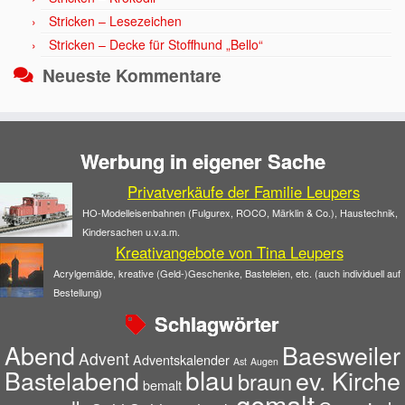
Stricken – Lesezeichen
Stricken – Decke für Stoffhund „Bello“
Neueste Kommentare
Werbung in eigener Sache
Privatverkäufe der Familie Leupers
HO-Modelleisenbahnen (Fulgurex, ROCO, Märklin & Co.), Haustechnik,
Kindersachen u.v.a.m.
Kreativangebote von Tina Leupers
Acrylgemälde, kreative (Geld-)Geschenke, Basteleien, etc. (auch individuell auf
Bestellung)
Schlagwörter
Abend
Baesweiler
Advent
Adventskalender
Ast
Augen
blau
Bastelabend
ev. Kirche
braun
bemalt
gemalt