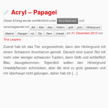
Acryl – Papagei
Dieser Eintrag wurde veröffentlicht unter
und
Acryl-Malereien
verschlagwortet mit
Ast
Äste
blau
Federn
gelb
grün
Hintergrund
am
31. Dezember 2013
von
Malerei
Papagei
rot
Tier
Tiere
Urwald
Tina Leupers
Zuerst hab ich das Tier vorgezeichnet, dann den Hintergrund mit
einem Schwamm drumherum gemalt. Danach sind zuerst Rot mit
mehr oder weniger schwarzen Tupfern, dann Gelb und schließlich
Blau dazugekommen. Eigentlich sollten den Hintergrund
Urwaldpflanzen schmücken, aber die sind zu grob gewesen und
mir überhaupt nicht gelungen, daher hab ich […]