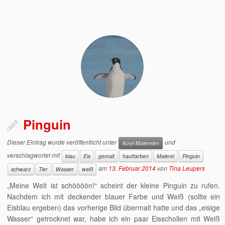
Pinguin
Dieser Eintrag wurde veröffentlicht unter
und
Acryl-Malereien
verschlagwortet mit
blau
Eis
gemalt
hautfarben
Malerei
Pinguin
am
13. Februar 2014
von
Tina Leupers
schwarz
Tier
Wasser
weiß
„Meine Welt ist schöööön!“ scheint der kleine Pinguin zu rufen.
Nachdem ich mit deckender blauer Farbe und Weiß (sollte ein
Eisblau ergeben) das vorherige Bild übermalt hatte und das „eisige
Wasser“ getrocknet war, habe ich ein paar Eisschollen mit Weiß