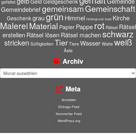
gelb
Gemeinde
Geld
Geldgeschenk
gefaltet
gemeinsam
Gemeinschaft
Gemeindebrief
grün
grau
Himmel
Kirche
Geschenk
Hintergrund
Insel
rot
Malerei
Material
Pappe
Rätsel
Papier
Rätsel
schwarz
erstellen
Rätsel lösen
Rätsel machen
weiß
Tier
stricken
Wasser
Süßigkeiten
Tiere
Watte
Äste
Archiv
Archiv
Meta
Anmelden
Eintrags-Feed
Kommentar-Feed
WordPress.org