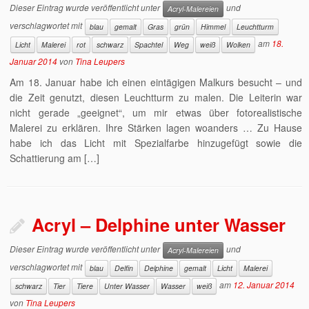
Dieser Eintrag wurde veröffentlicht unter
und
Acryl-Malereien
verschlagwortet mit
blau
gemalt
Gras
grün
Himmel
Leuchtturm
am
18.
Licht
Malerei
rot
schwarz
Spachtel
Weg
weiß
Wolken
Januar 2014
von
Tina Leupers
Am 18. Januar habe ich einen eintägigen Malkurs besucht – und
die Zeit genutzt, diesen Leuchtturm zu malen. Die Leiterin war
nicht gerade „geeignet“, um mir etwas über fotorealistische
Malerei zu erklären. Ihre Stärken lagen woanders … Zu Hause
habe ich das Licht mit Spezialfarbe hinzugefügt sowie die
Schattierung am […]
Acryl – Delphine unter Wasser
Dieser Eintrag wurde veröffentlicht unter
und
Acryl-Malereien
verschlagwortet mit
blau
Delfin
Delphine
gemalt
Licht
Malerei
am
12. Januar 2014
schwarz
Tier
Tiere
Unter Wasser
Wasser
weiß
von
Tina Leupers