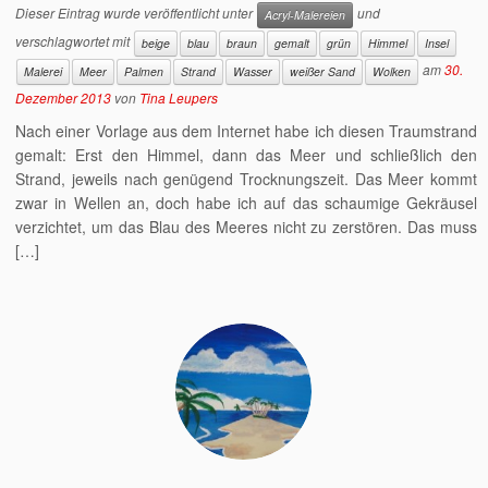
Dieser Eintrag wurde veröffentlicht unter
und
Acryl-Malereien
verschlagwortet mit
beige
blau
braun
gemalt
grün
Himmel
Insel
am
30.
Malerei
Meer
Palmen
Strand
Wasser
weißer Sand
Wolken
Dezember 2013
von
Tina Leupers
Nach einer Vorlage aus dem Internet habe ich diesen Traumstrand
gemalt: Erst den Himmel, dann das Meer und schließlich den
Strand, jeweils nach genügend Trocknungszeit. Das Meer kommt
zwar in Wellen an, doch habe ich auf das schaumige Gekräusel
verzichtet, um das Blau des Meeres nicht zu zerstören. Das muss
[…]