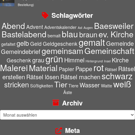
Bestellung)
Schlagwörter
Abend
Baesweiler
Advent
Adventskalender
Ast
Augen
blau
Bastelabend
ev. Kirche
braun
bemalt
gemalt
gelb
Gemeinde
Geld
Geldgeschenk
gefaltet
gemeinsam
Gemeinschaft
Gemeindebrief
grün
grau
Himmel
Kirche
Geschenk
Hintergrund
Insel
rot
Malerei
Material
Pappe
Rätsel
Papier
Rätsel
schwarz
erstellen
Rätsel lösen
Rätsel machen
weiß
Tier
stricken
Wasser
Süßigkeiten
Tiere
Watte
Äste
Archiv
Archiv
Meta