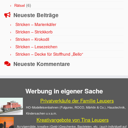
(6)
Rätsel
Neueste Beiträge
Stricken – Marienkäfer
Stricken – Strickkorb
Stricken – Krokodil
Stricken – Lesezeichen
Stricken – Decke für Stoffhund „Bello“
Neueste Kommentare
Werbung in eigener Sache
Privatverkäufe der Familie Leupers
HO-Modelleisenbahnen (Fulgurex, ROCO, Märklin & Co.), Haustechnik,
Kindersachen u.v.a.m.
Kreativangebote von Tina Leupers
Acrylgemälde, kreative (Geld-)Geschenke, Basteleien, etc. (auch individuell auf