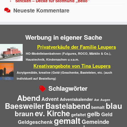
Stricken – Decke für Stoffhund „Bello“
Neueste Kommentare
Werbung in eigener Sache
Privatverkäufe der Familie Leupers
HO-Modelleisenbahnen (Fulgurex, ROCO, Märklin & Co.),
Haustechnik, Kindersachen u.v.a.m.
Kreativangebote von Tina Leupers
Acrylgemälde, kreative (Geld-)Geschenke, Basteleien, etc. (auch
individuell auf Bestellung)
Schlagwörter
Abend
Advent
Adventskalender
Ast
Augen
blau
Baesweiler
Bastelabend
bemalt
ev. Kirche
braun
gelb
Geld
gefaltet
gemalt
Gemeinde
Geldgeschenk