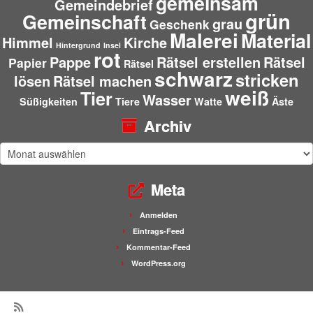
gemeinsam
Gemeindebrief
grün
Gemeinschaft
grau
Geschenk
Malerei
Material
Himmel
Kirche
Hintergrund
Insel
rot
Pappe
Rätsel erstellen
Rätsel
Papier
Rätsel
schwarz
stricken
lösen
Rätsel machen
weiß
Tier
Wasser
Süßigkeiten
Tiere
Watte
Äste
Archiv
Archiv
Meta
Anmelden
Eintrags-Feed
Kommentar-Feed
WordPress.org