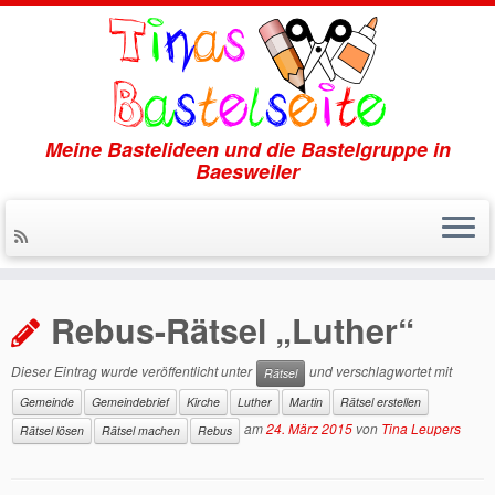
Meine Bastelideen und die Bastelgruppe in
Baesweiler
Zum
Inhalt
Rebus-Rätsel „Luther“
springen
Dieser Eintrag wurde veröffentlicht unter
und verschlagwortet mit
Rätsel
Gemeinde
Gemeindebrief
Kirche
Luther
Martin
Rätsel erstellen
am
24. März 2015
von
Tina Leupers
Rätsel lösen
Rätsel machen
Rebus